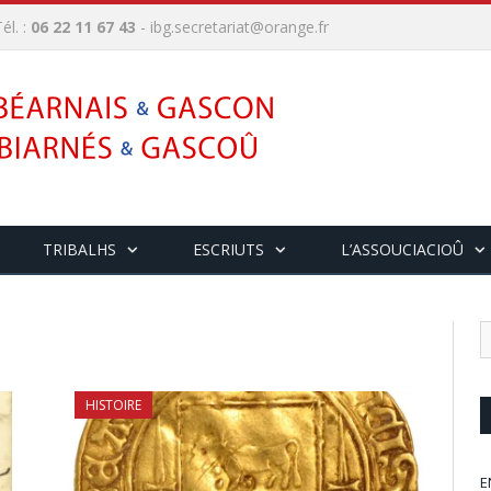
él. :
06 22 11 67 43
-
ibg.secretariat@orange.fr
TRIBALHS
ESCRIUTS
L’ASSOUCIACIOÛ
HISTOIRE
E