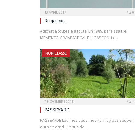
13 AVRIL 2017
0
Du gascon…
Adichat à toutes e à touts! En 1989, paraissait le
MEMENTO GRAMMATICAL DU GASCON. Les…
NON CLASSÉ
7 NOVEMBRE 2016
1
PASSEYADE
PASSEYADE Lou mes dous mourts, n’èy pas souben
qui s’en arrid ! En sus de…