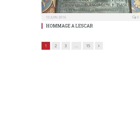
13 JUIN 2016
0
HOMMAGE A LESCAR
Next
1
2
3
…
15