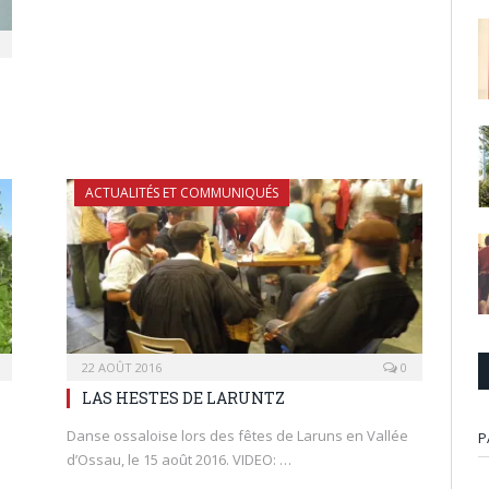
ACTUALITÉS ET COMMUNIQUÉS
22 AOÛT 2016
0
LAS HESTES DE LARUNTZ
Danse ossaloise lors des fêtes de Laruns en Vallée
P
d’Ossau, le 15 août 2016. VIDEO: …