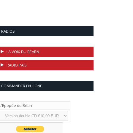
RADIOS
LA VOIX DU BÉARN
RADIO PAíS
COMMANDER EN LIGNE
L'Epopée du Béarn