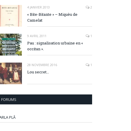
4 JANVIER 2013
2
« Bite-Bitante » – Miquèu de
Camelat
9 AVRIL 2011
1
Pau : signalisation urbaine en «
occitan ».
28 NOVEMBRE 2016
1
Lou secret…
FORUMS
ARLA PLÂ