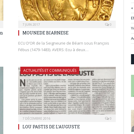
«
E
7 JUIN 2017
0
Y
on
MOUNEDE BIARNESE
A
ECU D’OR de la Seigneurie de Béarn sous François
Fébus (1479-1483). AVERS: Ecu à deux…
ACTUALITÉS ET COMMUNIQUÉS
7 DÉCEMBRE 2016
0
LOU PASTIS DE L’AUGUSTE