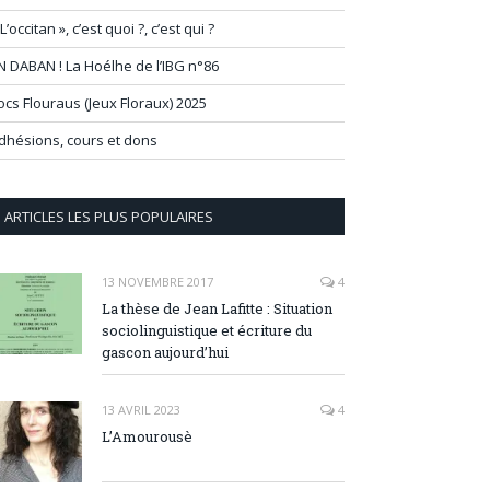
 L’occitan », c’est quoi ?, c’est qui ?
N DABAN ! La Hoélhe de l’IBG n°86
ocs Flouraus (Jeux Floraux) 2025
dhésions, cours et dons
ARTICLES LES PLUS POPULAIRES
13 NOVEMBRE 2017
4
La thèse de Jean Lafitte : Situation
sociolinguistique et écriture du
gascon aujourd’hui
13 AVRIL 2023
4
L’Amourousè