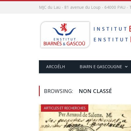
MJC du Laü - 81 avenue du Loup - 64000 PAU - T
ARCOÉLH
BIARN E GASCOUGNE
BROWSING:
NON CLASSÉ
ARTICLES ET RECHERCHES