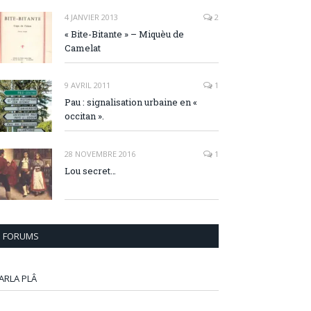
4 JANVIER 2013
2
« Bite-Bitante » – Miquèu de
Camelat
9 AVRIL 2011
1
Pau : signalisation urbaine en «
occitan ».
28 NOVEMBRE 2016
1
Lou secret…
FORUMS
ARLA PLÂ