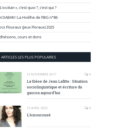
 L’occitan », c’est quoi ?, c’est qui ?
N DABAN ! La Hoélhe de l’IBG n°86
ocs Flouraus (Jeux Floraux) 2025
dhésions, cours et dons
ARTICLES LES PLUS POPULAIRES
13 NOVEMBRE 2017
4
La thèse de Jean Lafitte : Situation
sociolinguistique et écriture du
gascon aujourd’hui
13 AVRIL 2023
4
L’Amourousè