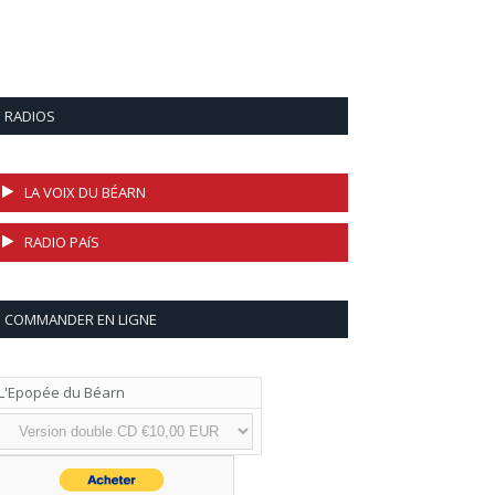
RADIOS
LA VOIX DU BÉARN
RADIO PAíS
COMMANDER EN LIGNE
L'Epopée du Béarn