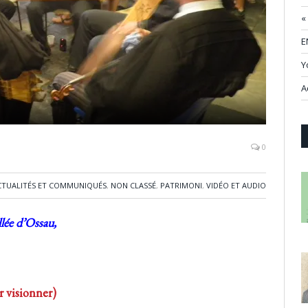
«
E
Y
A
0
CTUALITÉS ET COMMUNIQUÉS
,
NON CLASSÉ
,
PATRIMONI
,
VIDÉO ET AUDIO
llée d’Ossau,
 visionner)