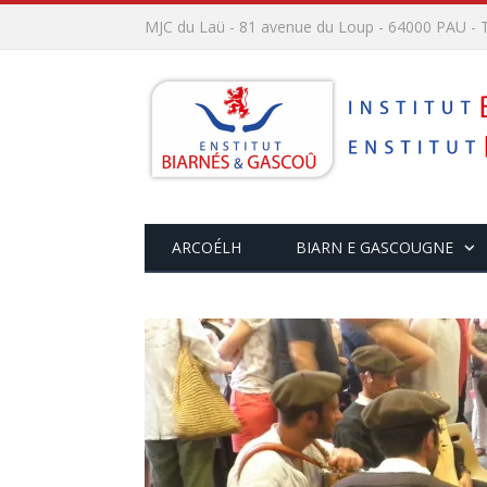
MJC du Laü - 81 avenue du Loup - 64000 PAU - T
ARCOÉLH
BIARN E GASCOUGNE