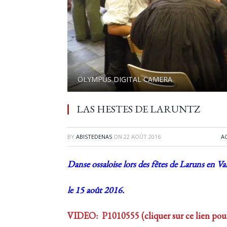
OLYMPUS DIGITAL CAMERA
LAS HESTES DE LARUNTZ
BY
ABISTEDENAS
ON
22 AOÛT 2016
A
Danse ossaloise lors des fêtes de Laruns en Va
le 15 août 2016.
VIDEO: P1010555 (cliquer sur ce lien pour