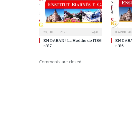
20 JUILLET 2026
0
8 AVRIL 20
EN DABAN ! La Hoélhe de l’IBG
EN DABAN
n°87
n°86
Comments are closed.