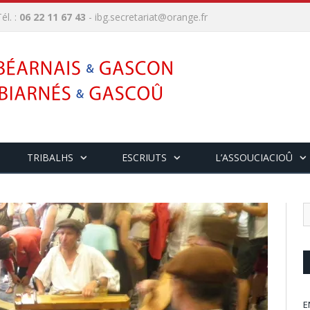
él. :
06 22 11 67 43
-
ibg.secretariat@orange.fr
TRIBALHS
ESCRIUTS
L’ASSOUCIACIOÛ
E