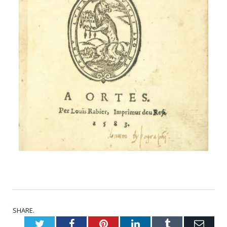
SHARE.
Twitter
Facebook
Pinterest
LinkedIn
Tumblr
Emai