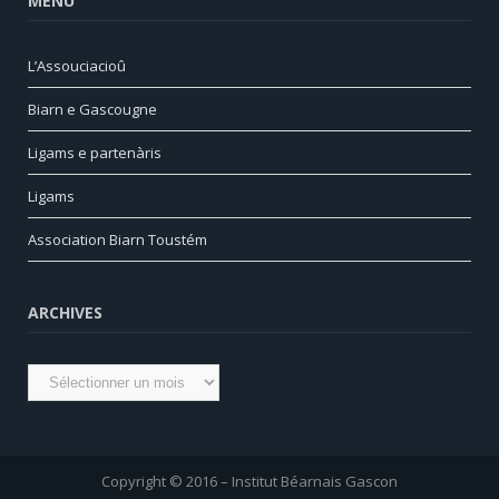
MENU
L’Assouciacioû
Biarn e Gascougne
Ligams e partenàris
Ligams
Association Biarn Toustém
ARCHIVES
Archives
Copyright © 2016 – Institut Béarnais Gascon