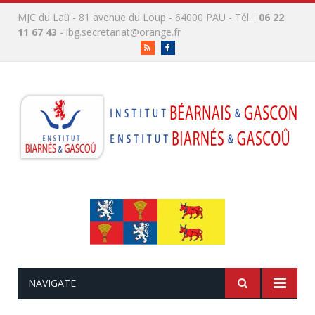
MJC du Laü - 81 avenue du Loup - 64000 PAU - Tél. :
06 22
11 67 43
-
ibg.secretariat@orange.fr
RSS
Facebook
NAVIGATE