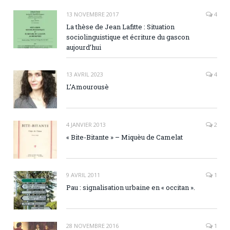
13 NOVEMBRE 2017
4
La thèse de Jean Lafitte : Situation
sociolinguistique et écriture du gascon
aujourd’hui
13 AVRIL 2023
4
L’Amourousè
4 JANVIER 2013
2
« Bite-Bitante » – Miquèu de Camelat
9 AVRIL 2011
1
Pau : signalisation urbaine en « occitan ».
28 NOVEMBRE 2016
1