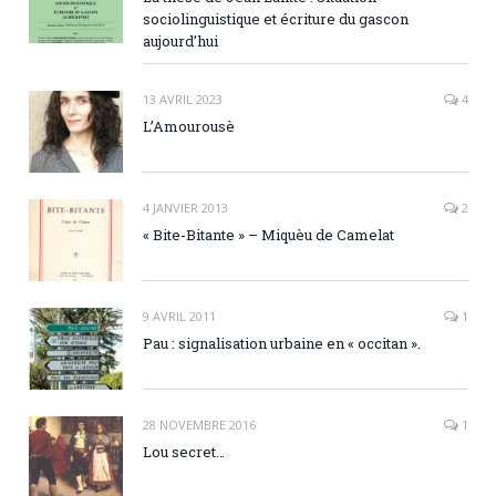
sociolinguistique et écriture du gascon
aujourd’hui
13 AVRIL 2023
4
L’Amourousè
4 JANVIER 2013
2
« Bite-Bitante » – Miquèu de Camelat
9 AVRIL 2011
1
Pau : signalisation urbaine en « occitan ».
28 NOVEMBRE 2016
1
Lou secret…