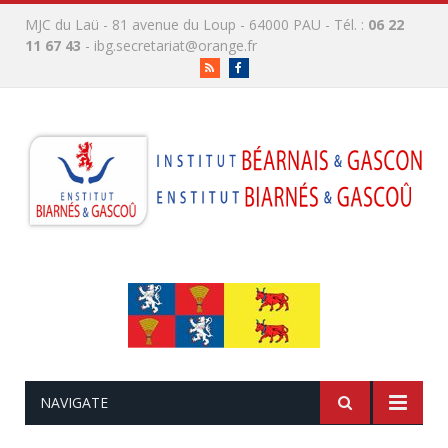
MJC du Laü - 81 avenue du Loup - 64000 PAU - Tél. :
06 22
11 67 43
-
ibg.secretariat@orange.fr
RSS
Facebook
NAVIGATE