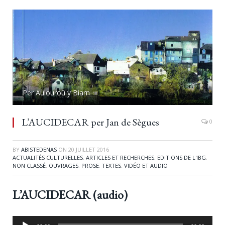
Per Aulouroû y Biarn
L’AUCIDECAR per Jan de Sègues
0
BY
ABISTEDENAS
ON
20 JUILLET 2016
ACTUALITÉS CULTURELLES
,
ARTICLES ET RECHERCHES
,
EDITIONS DE L'IBG
,
NON CLASSÉ
,
OUVRAGES
,
PROSE
,
TEXTES
,
VIDÉO ET AUDIO
L’AUCIDECAR (audio)
Lecteur