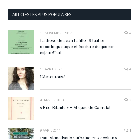
ARTICLES LES PLUS POPULAIRES
13 NOVEMBRE 2017
4
La thèse de Jean Lafitte : Situation
sociolinguistique et écriture du gascon
aujourd’hui
13 AVRIL 2023
4
L’Amourousè
4 JANVIER 2013
2
« Bite-Bitante » – Miquèu de Camelat
9 AVRIL 2011
1
Pau : signalisation urbaine en « occitan ».