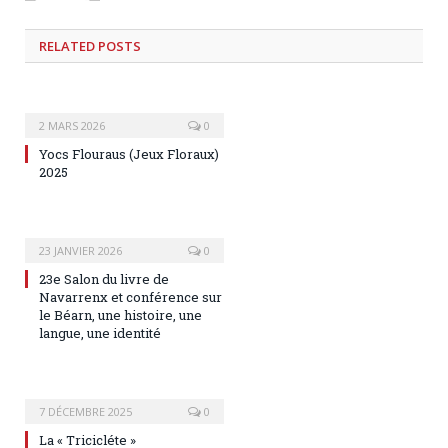
RELATED
POSTS
2 MARS 2026
0
Yocs Flouraus (Jeux Floraux)
2025
23 JANVIER 2026
0
23e Salon du livre de
Navarrenx et conférence sur
le Béarn, une histoire, une
langue, une identité
7 DÉCEMBRE 2025
0
La « Tricicléte »