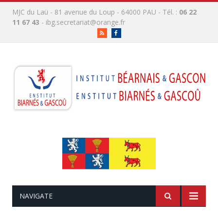
MJC du Laü - 81 avenue du Loup - 64000 PAU - Tél. :
06 22
11 67 43
-
ibg.secretariat@orange.fr
RSS
Facebook
NAVIGATE