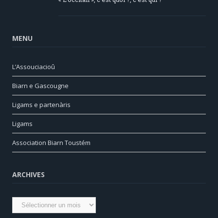
MENU
L’Assouciacioû
Biarn e Gascougne
Ligams e partenàris
Ligams
Association Biarn Toustém
ARCHIVES
Archives