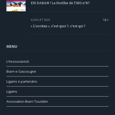
EN DABAN ! La Hoélhe de l’IBG n°87
4 JUILLET 2026
0
« L’occitan », c’est quoi ?, c’est qui ?
MENU
L’Assouciacioû
Biarn e Gascougne
Ligams e partenàris
Ligams
Association Biarn Toustém