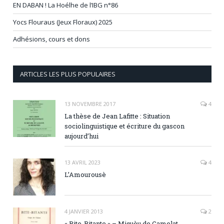
EN DABAN ! La Hoélhe de l’IBG n°86
Yocs Flouraus (Jeux Floraux) 2025
Adhésions, cours et dons
ARTICLES LES PLUS POPULAIRES
13 NOVEMBRE 2017
4
La thèse de Jean Lafitte : Situation
sociolinguistique et écriture du gascon
aujourd’hui
13 AVRIL 2023
4
L’Amourousè
4 JANVIER 2013
2
« Bite-Bitante » – Miquèu de Camelat