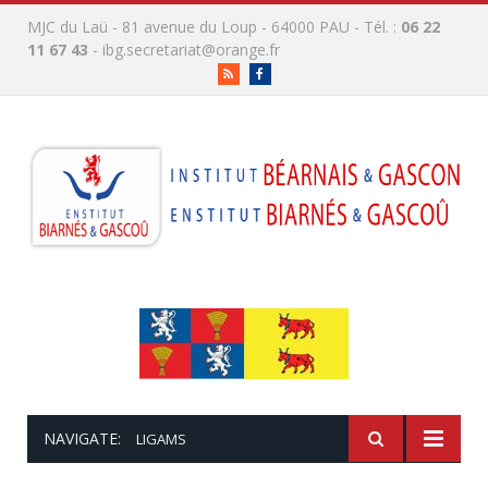
MJC du Laü - 81 avenue du Loup - 64000 PAU - Tél. :
06 22
11 67 43
-
ibg.secretariat@orange.fr
RSS
Facebook
NAVIGATE:
LIGAMS