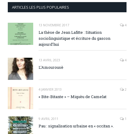
ARTICLES LES PLUS POPULAIRES
13 NOVEMBRE 2017
4
La thèse de Jean Lafitte : Situation
sociolinguistique et écriture du gascon
aujourd’hui
13 AVRIL 2023
4
L’Amourousè
4 JANVIER 2013
2
« Bite-Bitante » – Miquèu de Camelat
9 AVRIL 2011
1
Pau : signalisation urbaine en « occitan ».