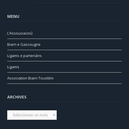
MENU
L’Assouciacioû
Biarn e Gascougne
Ligams e partenàris
Ligams
Association Biarn Toustém
ARCHIVES
Archives