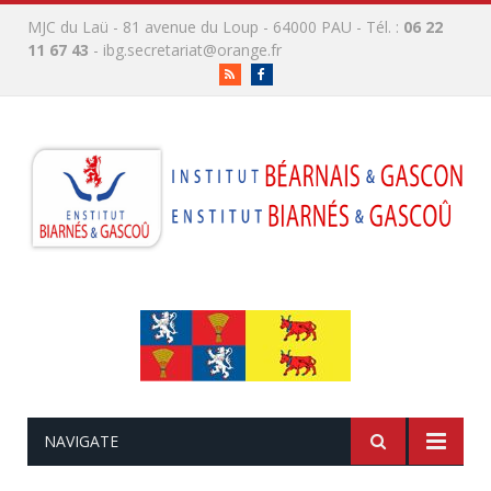
MJC du Laü - 81 avenue du Loup - 64000 PAU - Tél. :
06 22
11 67 43
-
ibg.secretariat@orange.fr
RSS
Facebook
NAVIGATE