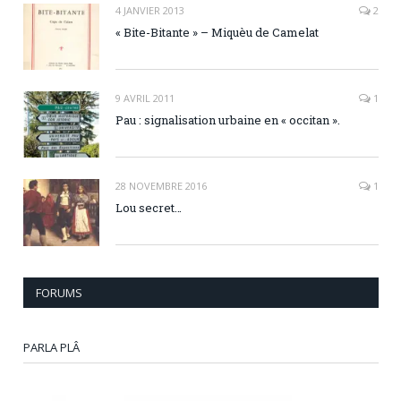
4 JANVIER 2013
2
« Bite-Bitante » – Miquèu de Camelat
9 AVRIL 2011
1
Pau : signalisation urbaine en « occitan ».
28 NOVEMBRE 2016
1
Lou secret…
FORUMS
PARLA PLÂ