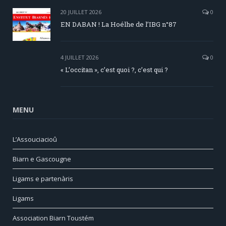
20 JUILLET 2026
0
EN DABAN ! La Hoélhe de l’IBG n°87
4 JUILLET 2026
0
« L’occitan », c’est quoi ?, c’est qui ?
MENU
L’Assouciacioû
Biarn e Gascougne
Ligams e partenàris
Ligams
Association Biarn Toustém