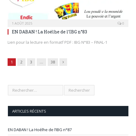
1 AOÛT 2025
0
EN DABAN ! La Hoélhe de l’IBG n°83
Lien pour la lecture en formatf PDF : IBG N°83 – FINAL-1
Next
1
2
3
…
38
ARTICLES RÉCENTS
EN DABAN ! La Hoélhe de l’IBG n°87