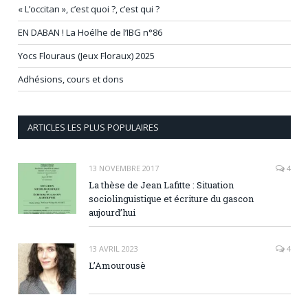
« L’occitan », c’est quoi ?, c’est qui ?
EN DABAN ! La Hoélhe de l’IBG n°86
Yocs Flouraus (Jeux Floraux) 2025
Adhésions, cours et dons
ARTICLES LES PLUS POPULAIRES
13 NOVEMBRE 2017
4
La thèse de Jean Lafitte : Situation
sociolinguistique et écriture du gascon
aujourd’hui
13 AVRIL 2023
4
L’Amourousè