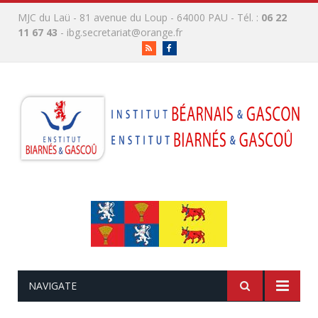
MJC du Laü - 81 avenue du Loup - 64000 PAU - Tél. :
06 22
11 67 43
-
ibg.secretariat@orange.fr
RSS
Facebook
NAVIGATE