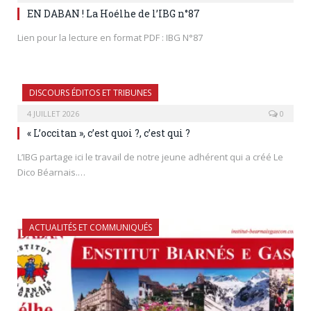
EN DABAN ! La Hoélhe de l’IBG n°87
Lien pour la lecture en format PDF : IBG N°87
DISCOURS ÉDITOS ET TRIBUNES
4 JUILLET 2026
0
« L’occitan », c’est quoi ?, c’est qui ?
L’IBG partage ici le travail de notre jeune adhérent qui a créé Le
Dico Béarnais.…
ACTUALITÉS ET COMMUNIQUÉS