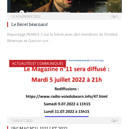
13 NOVEMBRE 2022
0
Le Béret béarnais!
Reportage FRANCE 2 sur le béret avec des membres de l’Institut
Béarnais et Gascon sur…
ACTUALITÉS ET COMMUNIQUÉS
7 JUILLET 2022
0
IBG MAG N°11 JUILLET 2022