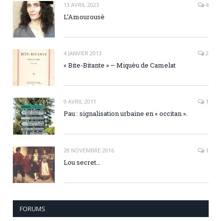
13 AVRIL 2023
4
L’Amourousè
4 JANVIER 2013
2
« Bite-Bitante » – Miquèu de Camelat
9 AVRIL 2011
1
Pau : signalisation urbaine en « occitan ».
28 NOVEMBRE 2016
1
Lou secret…
FORUMS