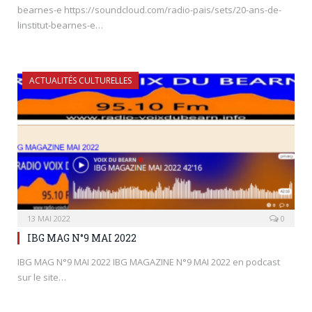
bearnes-e https://soundcloud.com/radio-pais/sets/20-ans-de-
linstitut-bearnes-e…
ACTUALITÉS CULTURELLES
13 MAI 2022
0
IBG MAG N°9 MAI 2022
IBG MAG N°9 MAI 2022 IBG MAGAZINE N°9 MAI 2022 en podcast
sur le site…