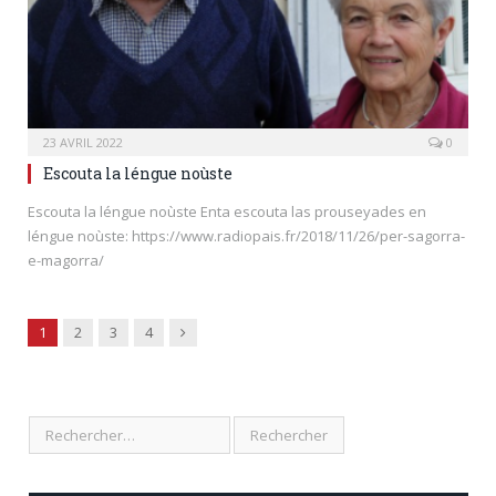
23 AVRIL 2022
0
Escouta la léngue noùste
Escouta la léngue noùste Enta escouta las prouseyades en
léngue noùste: https://www.radiopais.fr/2018/11/26/per-sagorra-
e-magorra/
Next
1
2
3
4