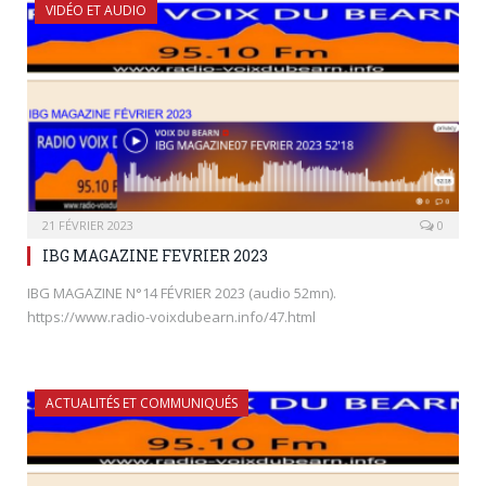
VIDÉO ET AUDIO
21 FÉVRIER 2023
0
IBG MAGAZINE FEVRIER 2023
IBG MAGAZINE N°14 FÉVRIER 2023 (audio 52mn).
https://www.radio-voixdubearn.info/47.html
ACTUALITÉS ET COMMUNIQUÉS