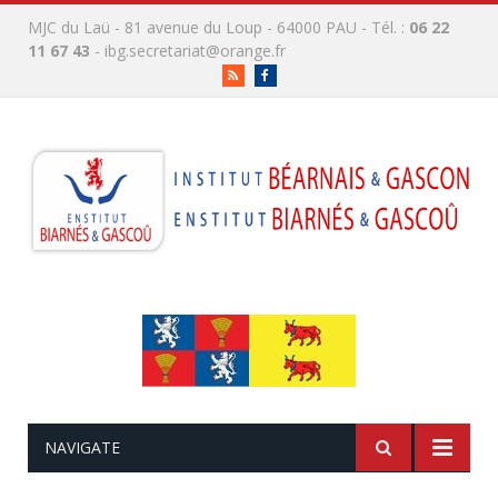
MJC du Laü - 81 avenue du Loup - 64000 PAU - Tél. :
06 22
11 67 43
-
ibg.secretariat@orange.fr
RSS
Facebook
NAVIGATE