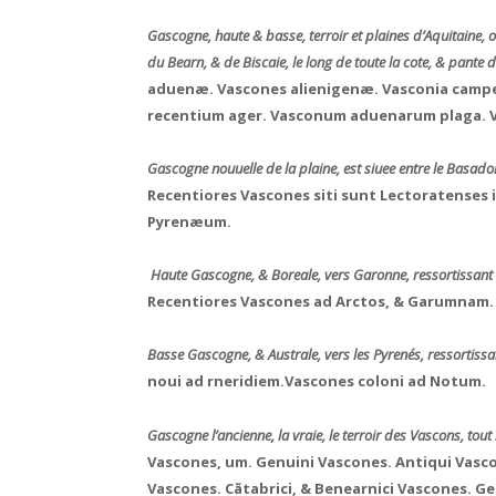
Gascogne, haute & basse, terroir et plaines d’Aquitaine, 
du Bearn, & de Biscaie, le long de toute la cote, & pante 
aduenæ. Vascones alienigenæ. Vasconia campes
recentium ager. Vasconum aduenarum plaga. 
Gascogne nouuelle de la plaine, est siuee entre le Basad
Recentiores Vascones siti sunt Lectoratense
Pyrenæum.
Haute Gascogne, & Boreale, vers Garonne, ressortissan
Recentiores Vascones ad Arctos, & Garumnam.
Basse Gascogne, & Australe, vers les Pyrenés, ressortissa
noui ad rneridiem.Vascones coloni ad Notum.
Gascogne l’ancienne, la vraie, le terroir des Vascons, tout
Vascones, um. Genuini Vascones. Antiqui Vasc
Vascones. Cãtabrici, & Benearnici Vascones. G