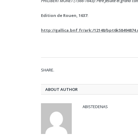
PHILIBERT MONET (1566-1643): Père Jésuite et grand conn
Edition de Rouen, 1637:
http://gallica.bnf.fr/ark:/12148/bpt6k5849487
SHARE.
ABOUT AUTHOR
ABISTEDENAS