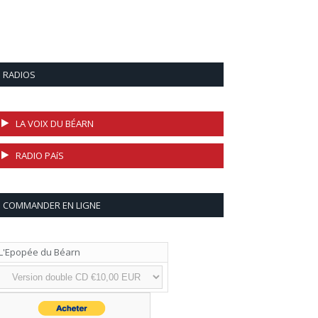
RADIOS
LA VOIX DU BÉARN
RADIO PAíS
COMMANDER EN LIGNE
L'Epopée du Béarn