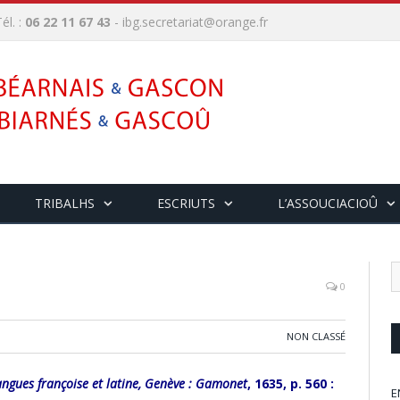
él. :
06 22 11 67 43
-
ibg.secretariat@orange.fr
TRIBALHS
ESCRIUTS
L’ASSOUCIACIOÛ
0
NON CLASSÉ
angues françoise et latine, Genève : Gamonet
, 1635, p. 560 :
E