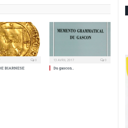
7
0
13 AVRIL 2017
0
E BIARNESE
Du gascon…