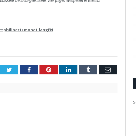
aisseur de la langue latine.
Voir pages Wikipédia et Gallica.
4.r=philibert+monet.langEN
Twitter
Facebook
Pinterest
LinkedIn
Tumblr
Email
S