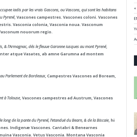
«
occupee iadis par les vrais Gascons, ou Vascons, qui sont les habitans
du Pyrené
, Vascones campestres. Vascones coloni. Vascones
E
tris. Vasconia colonia, Vasconia noua. Vasconum
Y
Vasconum nouorum regio.
A
ois, & l’Armagnac, dés le fleuue Garonne iusques au mont Pyrené
,
s inter atque Vasates, ab amne Garumna ad montem
t au Parlement de Bordeaux
, Campestres Vascones ad Boream,
nt à Tolouse
, Vascones campestres ad Austrum, Vascones
 le long de la pante du Pyrené, l’etanduë du Bearn, & de la Biscaie
, hi
ones. Indigenæ Vascones. Cantabri & Benearnes
enuina Vasconia. Vetus Vasconia. Montana Vasconia