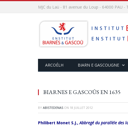
MJC du Laü - 81 avenue du Loup - 64000 PAU - T
ARCOÉLH
BIARN E GASCOUGNE
BIARNES E GASCOÛS EN 1635
BY
ABISTEDENAS
ON
18 JUILLET 2012
Philibert Monet S.J.,
Abbregé du parallèle des l