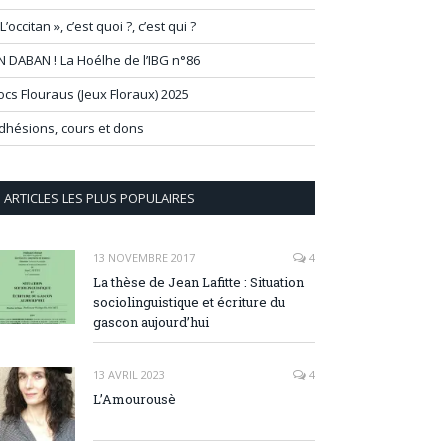
 L’occitan », c’est quoi ?, c’est qui ?
N DABAN ! La Hoélhe de l’IBG n°86
ocs Flouraus (Jeux Floraux) 2025
dhésions, cours et dons
ARTICLES LES PLUS POPULAIRES
13 NOVEMBRE 2017
4
La thèse de Jean Lafitte : Situation
sociolinguistique et écriture du
gascon aujourd’hui
13 AVRIL 2023
4
L’Amourousè