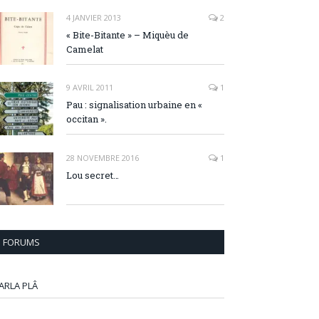
4 JANVIER 2013
2
« Bite-Bitante » – Miquèu de
Camelat
9 AVRIL 2011
1
Pau : signalisation urbaine en «
occitan ».
28 NOVEMBRE 2016
1
Lou secret…
FORUMS
ARLA PLÂ