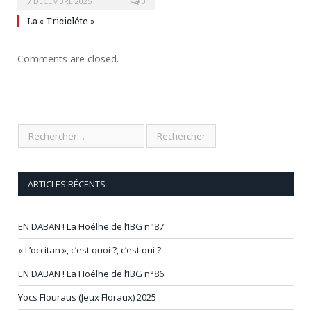
7 DÉCEMBRE 2025
0
La « Tricicléte »
Comments are closed.
ARTICLES RÉCENTS
EN DABAN ! La Hoélhe de l’IBG n°87
« L’occitan », c’est quoi ?, c’est qui ?
EN DABAN ! La Hoélhe de l’IBG n°86
Yocs Flouraus (Jeux Floraux) 2025