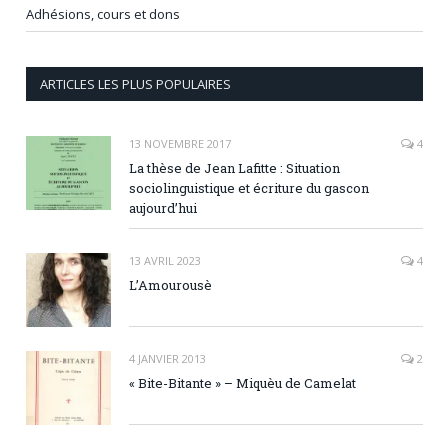
Adhésions, cours et dons
ARTICLES LES PLUS POPULAIRES
13 NOVEMBRE 2017
4
La thèse de Jean Lafitte : Situation
sociolinguistique et écriture du gascon
aujourd’hui
13 AVRIL 2023
4
L’Amourousè
4 JANVIER 2013
2
« Bite-Bitante » – Miquèu de Camelat