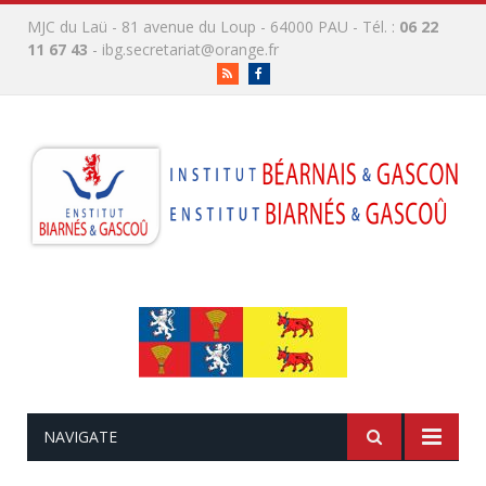
MJC du Laü - 81 avenue du Loup - 64000 PAU - Tél. :
06 22
11 67 43
-
ibg.secretariat@orange.fr
RSS
Facebook
NAVIGATE