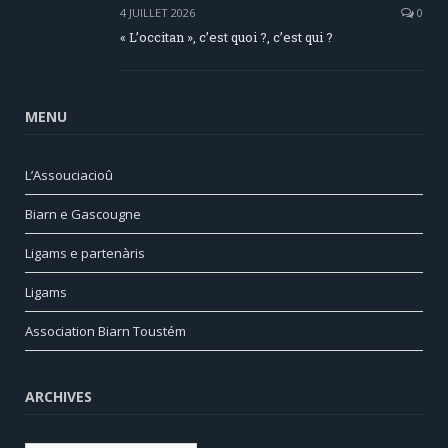
4 JUILLET 2026
0
« L’occitan », c’est quoi ?, c’est qui ?
MENU
L’Assouciacioû
Biarn e Gascougne
Ligams e partenàris
Ligams
Association Biarn Toustém
ARCHIVES