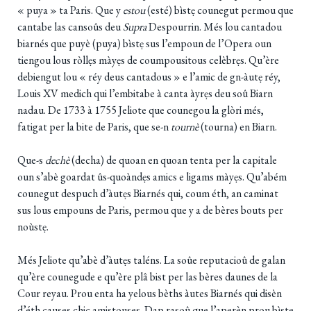
« puya » ta Paris. Que y
estou
(esté) bìstẹ counegut permou que
cantabe las cansoûs deu
Supra
Despourrin. Més lou cantadou
biarnés que puyè (puya) bìstẹ sus l’empoun de l’Opera oun
tiengou lous ròllẹs màyẹs de coumpousitous celèbrẹs. Qu’ère
debiengut lou « réy deus cantadous » e l’amic de gn-àutẹ réy,
Louis XV medich qui l’embitabe à canta àyrẹs deu soû Biarn
nadau. De 1733 à 1755 Jeliote que counegou la glòri més,
fatigat per la bite de Paris, que se-n
tournè
(tourna) en Biarn.
Que-s
dechè
(decha) de quoan en quoan tenta per la capitale
oun s’abè goardat ûs-quoàndẹs amics e ligams màyẹs. Qu’abém
counegut despuch d’àutẹs Biarnés qui, coum éth, an caminat
sus lous empouns de Paris, permou que y a de bères bouts per
noùstẹ.
Més Jeliote qu’abè d’àutẹs taléns. La soûe reputacioû de galan
qu’ère counegude e qu’ère plâ bist per las bères daunes de la
Cour reyau. Prou enta ha yelous bèths àutes Biarnés qui disèn
d’éth causes chic amistouses. Dap rasoû que l’aperèn prou bìste