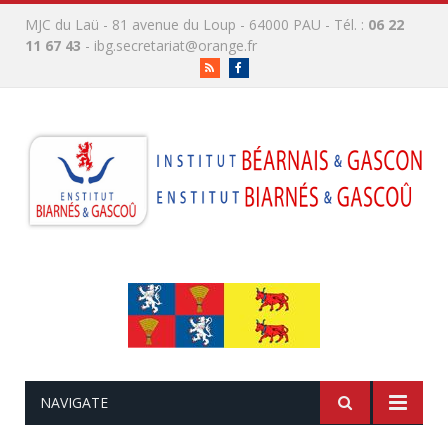
MJC du Laü - 81 avenue du Loup - 64000 PAU - Tél. :
06 22
11 67 43
-
ibg.secretariat@orange.fr
RSS
Facebook
NAVIGATE