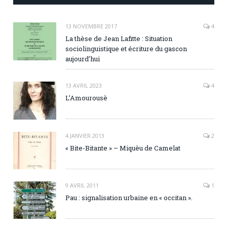
13 NOVEMBRE 2017
4
La thèse de Jean Lafitte : Situation
sociolinguistique et écriture du gascon
aujourd’hui
13 AVRIL 2023
4
L’Amourousè
4 JANVIER 2013
2
« Bite-Bitante » – Miquèu de Camelat
9 AVRIL 2011
1
Pau : signalisation urbaine en « occitan ».