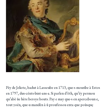
Pèy de Jeliote, badut à Lasseube en 1713, que-s mouribe à Estos
en 1797, dus-cénts-bint-ans-a. Si parlen d’éth, qu’éy permou
qu’abè ûe hère beroye bouts. Pay e may que-s en aperceboun e,
tout yoén, que-u mandèn à û proufessou enta que poùsquẹ