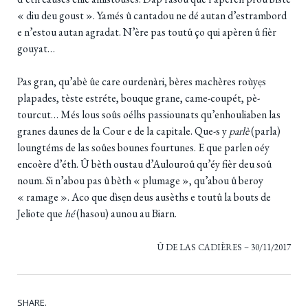
« diu deu goust ». Yamés û cantadou ne dé autan d’estrambord
e n’estou autan agradat. N’ère pas toutû ço qui apèren û fièr
gouyat…
Pas gran, qu’abè ûe care ourdenàri, bères machères roùyẹs
plapades, tèste estréte, bouque grane, came-coupét, pè-
tourcut… Més lous soûs oélhs passiounats qu’enhouliaben las
granes daunes de la Cour e de la capitale. Que-s y
parlè
(parla)
loungtéms de las soûes bounes fourtunes. E que parlen oéy
encoère d’éth. Û bèth oustau d’Aulouroû qu’éy fièr deu soû
noum. Si n’abou pas û bèth « plumage », qu’abou û beroy
« ramage ». Aco que dìsẹn deus ausèths e toutû la bouts de
Jeliote que
hé
(hasou) aunou au Biarn.
Û DE LAS CADIÈRES – 30/11/2017
SHARE.