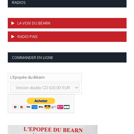
RADIOS
LA VOIX DU BÉARN
RADIO PAíS
COMMANDER EN LIGNE
L'Epopée du Béarn