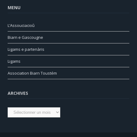
MENU
L’Assouciacioû
Biarn e Gascougne
Ligams e partenàris
Ligams
Association Biarn Toustém
ARCHIVES
Archives