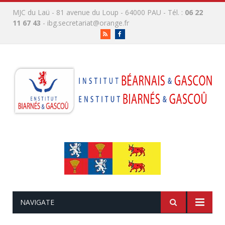
MJC du Laü - 81 avenue du Loup - 64000 PAU - Tél. :
06 22
11 67 43
-
ibg.secretariat@orange.fr
RSS
Facebook
NAVIGATE