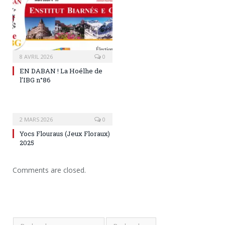
8 AVRIL 2026
0
EN DABAN ! La Hoélhe de
l’IBG n°86
2 MARS 2026
0
Yocs Flouraus (Jeux Floraux)
2025
Comments are closed.