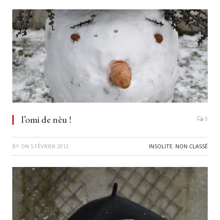
l’omi de nèu !
0
BY
ON
5 FÉVRIER 2012
INSOLITE
,
NON CLASSÉ