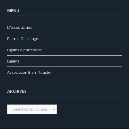
MENU
L’Assouciacioû
Biarn e Gascougne
Ligams e partenàris
Ligams
Association Biarn Toustém
ARCHIVES
Archives