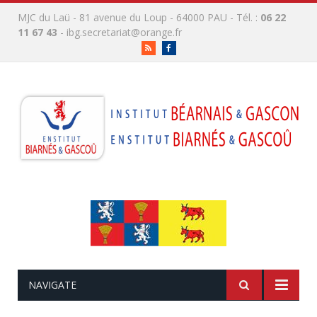
MJC du Laü - 81 avenue du Loup - 64000 PAU - Tél. :
06 22
11 67 43
-
ibg.secretariat@orange.fr
RSS
Facebook
NAVIGATE