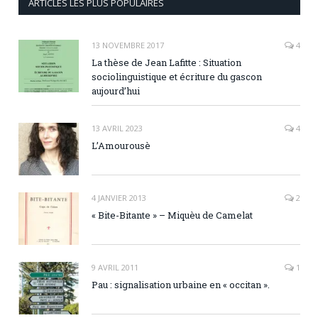
ARTICLES LES PLUS POPULAIRES
13 NOVEMBRE 2017
4
La thèse de Jean Lafitte : Situation
sociolinguistique et écriture du gascon
aujourd’hui
13 AVRIL 2023
4
L’Amourousè
4 JANVIER 2013
2
« Bite-Bitante » – Miquèu de Camelat
9 AVRIL 2011
1
Pau : signalisation urbaine en « occitan ».