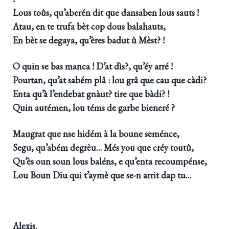
Lous toûs, qu’aberén dit que dansaben lous sauts !
Atau, en te trufa bèt cop dous balahauts,
En bèt se degaya, qu’ères badut û Mèst? !
O quin se bas manca ! D’at dìs?, qu’éy arré !
Pourtan, qu’at sabém plâ : lou grâ que cau que càdi?
Enta qu’à l’endebat gnàut? tire que bàdi? !
Quin autémen, lou téms de garbe bieneré ?
Maugrat que nse hidém à la boune seménce,
Segu, qu’abém degrèu… Més you que créy toutû,
Qu’ès oun soun lous baléns, e qu’enta recoumpénse,
Lou Boun Diu qui t’aymè que se-n arrit dap tu…
Alexis.