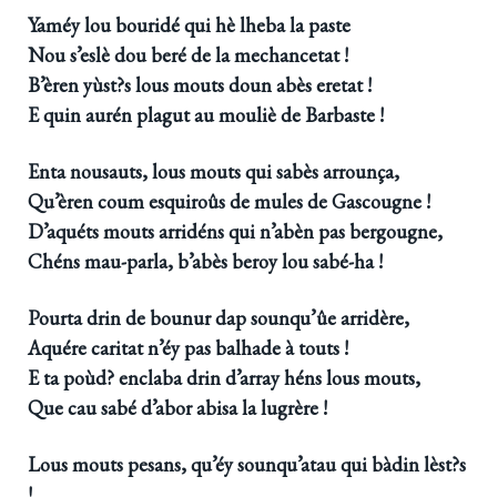
Yaméy lou bouridé qui hè lheba la paste
Nou s’eslè dou beré de la mechancetat !
B’èren yùst?s lous mouts doun abès eretat !
E quin aurén plagut au mouliè de Barbaste !
Enta nousauts, lous mouts qui sabès arrounça,
Qu’èren coum esquiroûs de mules de Gascougne !
D’aquéts mouts arridéns qui n’abèn pas bergougne,
Chéns mau-parla, b’abès beroy lou sabé-ha !
Pourta drin de bounur dap sounqu’ûe arridère,
Aquére caritat n’éy pas balhade à touts !
E ta poùd? enclaba drin d’array héns lous mouts,
Que cau sabé d’abor abisa la lugrère !
Lous mouts pesans, qu’éy sounqu’atau qui bàdin lèst?s
!