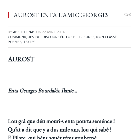
AUROST ENTA L’AMIC GEORGES
0
BY
ABISTEDENAS
ON
22 AVRIL 2014
COMMUNIQUÉS IBG
,
DISCOURS ÉDITOS ET TRIBUNES
,
NON CLASSÉ
,
POÈMES
,
TEXTES
AUROST
Enta Georges Bourdalés, l’amic…
Lou grâ que déu mouri-s enta pourta seménce !
Qu’at a dit que y a dus mile ans, lou qui sabè !
E Pilate, qui héns aquét téms goubernè,