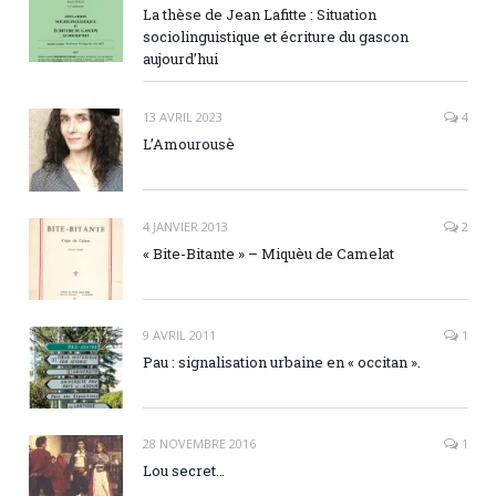
La thèse de Jean Lafitte : Situation
sociolinguistique et écriture du gascon
aujourd’hui
13 AVRIL 2023
4
L’Amourousè
4 JANVIER 2013
2
« Bite-Bitante » – Miquèu de Camelat
9 AVRIL 2011
1
Pau : signalisation urbaine en « occitan ».
28 NOVEMBRE 2016
1
Lou secret…