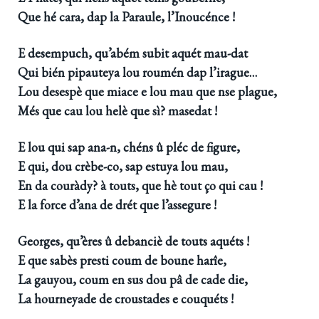
Que hé cara, dap la Paraule, l’Inoucénce !
E desempuch, qu’abém subit aquét mau-dat
Qui bién pipauteya lou roumén dap l’irague…
Lou desespè que miace e lou mau que nse plague,
Més que cau lou helè que sì? masedat !
E lou qui sap ana-n, chéns û pléc de figure,
E qui, dou crèbe-co, sap estuya lou mau,
En da couràdy? à touts, que hè tout ço qui cau !
E la force d’ana de drét que l’assegure !
Georges, qu’ères û debanciè de touts aquéts !
E que sabès presti coum de boune harîe,
La gauyou, coum en sus dou pâ de cade die,
La hourneyade de croustades e couquéts !