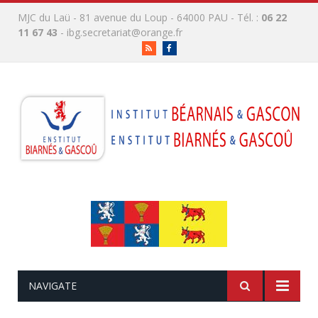
MJC du Laü - 81 avenue du Loup - 64000 PAU - Tél. :
06 22
11 67 43
-
ibg.secretariat@orange.fr
RSS
Facebook
NAVIGATE