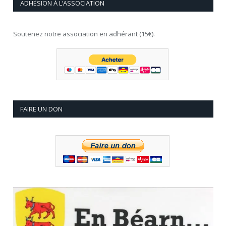
ADHÉSION À L’ASSOCIATION
Soutenez notre association en adhérant (15€).
FAIRE UN DON