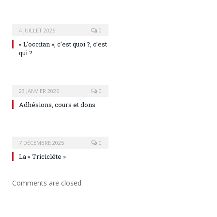
4 JUILLET 2026
0
« L’occitan », c’est quoi ?, c’est
qui ?
23 JANVIER 2026
0
Adhésions, cours et dons
7 DÉCEMBRE 2025
0
La « Tricicléte »
Comments are closed.