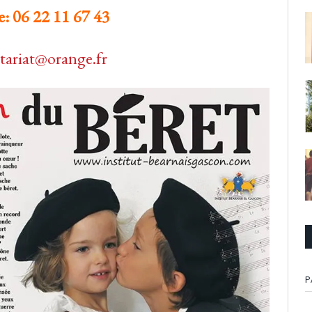
e: 06 22 11 67 43
etariat@orange.fr
P