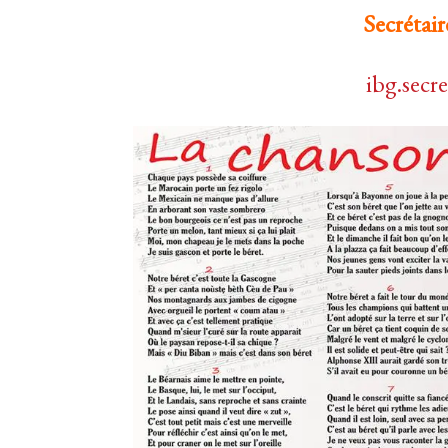
Secrétair
ibg.secr