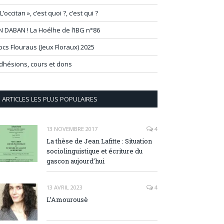
 L’occitan », c’est quoi ?, c’est qui ?
N DABAN ! La Hoélhe de l’IBG n°86
ocs Flouraus (Jeux Floraux) 2025
dhésions, cours et dons
ARTICLES LES PLUS POPULAIRES
13 NOVEMBRE 2017
4
La thèse de Jean Lafitte : Situation
sociolinguistique et écriture du
gascon aujourd’hui
13 AVRIL 2023
4
L’Amourousè