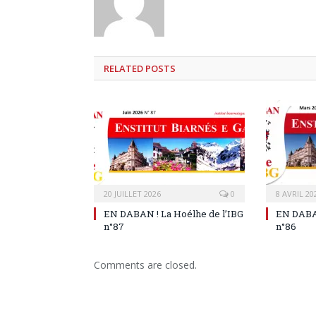
RELATED
POSTS
20 JUILLET 2026
0
8 AVRIL 20
EN DABAN ! La Hoélhe de l’IBG
EN DABAN
n°87
n°86
Comments are closed.