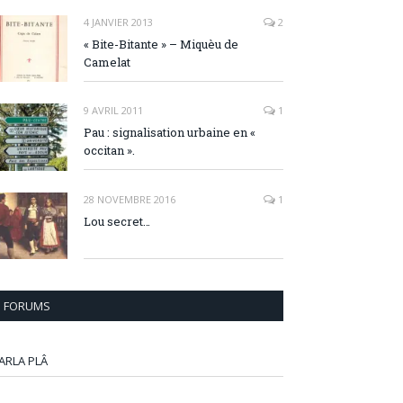
4 JANVIER 2013
2
« Bite-Bitante » – Miquèu de
Camelat
9 AVRIL 2011
1
Pau : signalisation urbaine en «
occitan ».
28 NOVEMBRE 2016
1
Lou secret…
FORUMS
ARLA PLÂ