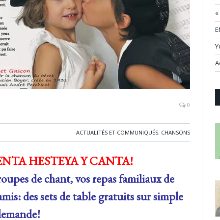
«
E
Y
A
0
ACTUALITÉS ET COMMUNIQUÉS
,
CHANSONS
ENTA HESTEYA Y CANTA!
groupes de chant, vos repas familiaux de
amis:
des sets de table gratuits sur simple
demande!