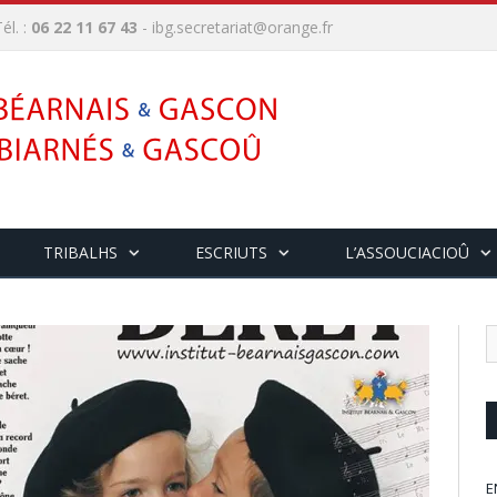
él. :
06 22 11 67 43
-
ibg.secretariat@orange.fr
TRIBALHS
ESCRIUTS
L’ASSOUCIACIOÛ
E