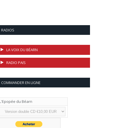
RADIOS
LA VOIX DU BÉARN
RADIO PAíS
COMMANDER EN LIGNE
L'Epopée du Béarn