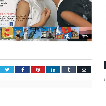
Twitter
Facebook
Pinterest
LinkedIn
Tumblr
Email
S