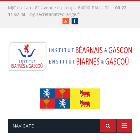
MJC du Laü - 81 avenue du Loup - 64000 PAU - Tél. :
06 22
11 67 43
-
ibg.secretariat@orange.fr
RSS
Facebook
NAVIGATE