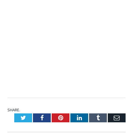
SHARE.
Twitter
Facebook
Pinterest
LinkedIn
Tumblr
Emai