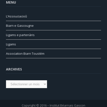
MENU
L’Assouciacioû
Biarn e Gascougne
Ligams e partenàris
Ligams
Association Biarn Toustém
ARCHIVES
Archives
Copyright © 2016 – Institut Béarnais Gascon