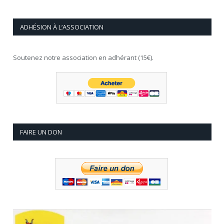
ADHÉSION À L’ASSOCIATION
Soutenez notre association en adhérant (15€).
FAIRE UN DON