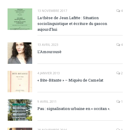
13 NOVEMBRE 2017
4
La thèse de Jean Lafitte : Situation
sociolinguistique et écriture du gascon
aujourd’hui
13 AVRIL 2023
4
L’Amourousè
4 JANVIER 2013
2
« Bite-Bitante » – Miquèu de Camelat
9 AVRIL 2011
1
Pau : signalisation urbaine en « occitan ».
28 NOVEMBRE 2016
1