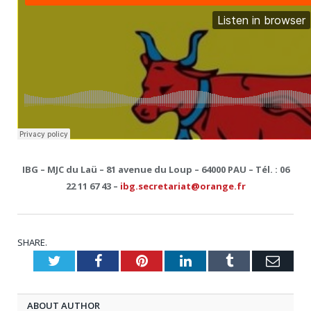
IBG – MJC du Laü – 81 avenue du Loup – 64000 PAU – Tél. : 06
22 11 67 43 –
ibg.secretariat@orange.fr
SHARE.
Twitter
Facebook
Pinterest
LinkedIn
Tumblr
Emai
ABOUT AUTHOR