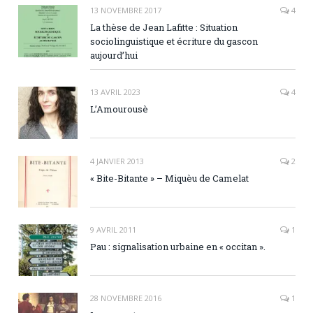
13 NOVEMBRE 2017
4
La thèse de Jean Lafitte : Situation
sociolinguistique et écriture du gascon
aujourd’hui
13 AVRIL 2023
4
L’Amourousè
4 JANVIER 2013
2
« Bite-Bitante » – Miquèu de Camelat
9 AVRIL 2011
1
Pau : signalisation urbaine en « occitan ».
28 NOVEMBRE 2016
1