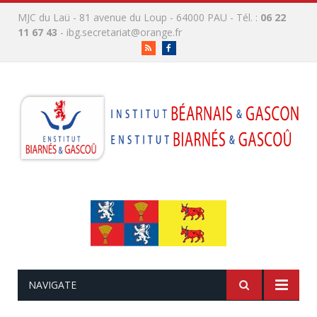
MJC du Laü - 81 avenue du Loup - 64000 PAU - Tél. :
06 22
11 67 43
-
ibg.secretariat@orange.fr
RSS
Facebook
NAVIGATE