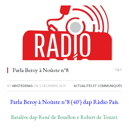
Parla Beroy à Noùste n°8
0
BY
ABISTEDENAS
ON
5 DÉCEMBRE 2019
ACTUALITÉS ET COMMUNIQUÉS
Parla Beroy à Noùste n°8 (40′) dap Ràdio País.
Batalère dap René de Bouillon e Robert de Touzet.