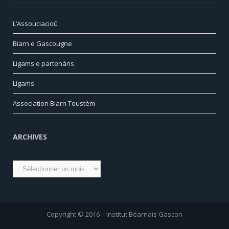
L’Assouciacioû
Biarn e Gascougne
Ligams e partenàris
Ligams
Association Biarn Toustém
ARCHIVES
Archives
Copyright © 2016 – Institut Béarnais Gascon