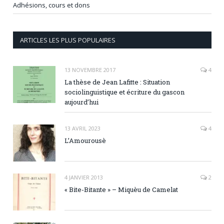
Adhésions, cours et dons
ARTICLES LES PLUS POPULAIRES
13 NOVEMBRE 2017
4
La thèse de Jean Lafitte : Situation
sociolinguistique et écriture du gascon
aujourd’hui
13 AVRIL 2023
4
L’Amourousè
4 JANVIER 2013
2
« Bite-Bitante » – Miquèu de Camelat