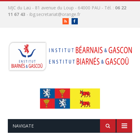
MJC du Laü - 81 avenue du Loup - 64000 PAU - Tél. :
06 22
11 67 43
-
ibg.secretariat@orange.fr
RSS
Facebook
NAVIGATE