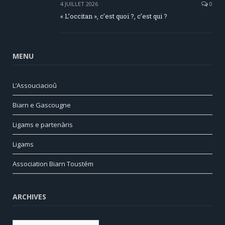
4 JUILLET 2026
0
« L’occitan », c’est quoi ?, c’est qui ?
MENU
L’Assouciacioû
Biarn e Gascougne
Ligams e partenàris
Ligams
Association Biarn Toustém
ARCHIVES