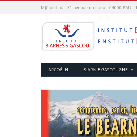
MJC du Laü - 81 avenue du Loup - 64000 PAU - T
ARCOÉLH
BIARN E GASCOUGNE