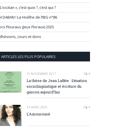
 L’occitan », c’est quoi ?, c’est qui ?
N DABAN ! La Hoélhe de l’IBG n°86
ocs Flouraus (Jeux Floraux) 2025
dhésions, cours et dons
ARTICLES LES PLUS POPULAIRES
13 NOVEMBRE 2017
4
La thèse de Jean Lafitte : Situation
sociolinguistique et écriture du
gascon aujourd’hui
13 AVRIL 2023
4
L’Amourousè