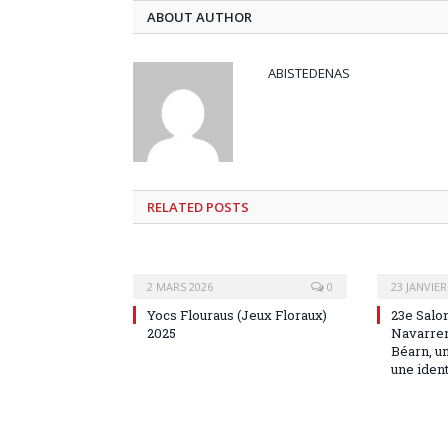
ABOUT AUTHOR
ABISTEDENAS
RELATED
POSTS
2 MARS 2026
0
23 JANVIER
Yocs Flouraus (Jeux Floraux)
23e Salon
2025
Navarren
Béarn, un
une ident