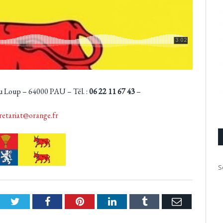
u Loup – 64000 PAU – Tél. :
06 22 11 67 43
–
cretariat@orange.fr
S
Twitter
Facebook
Pinterest
LinkedIn
Tumblr
Email