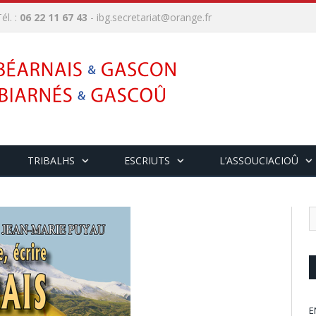
él. :
06 22 11 67 43
-
ibg.secretariat@orange.fr
TRIBALHS
ESCRIUTS
L’ASSOUCIACIOÛ
E