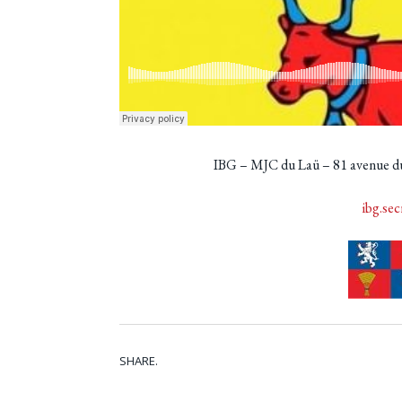
IBG – MJC du Laü – 81 avenue d
ibg.se
SHARE.