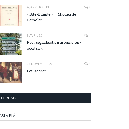
4 JANVIER 2013
2
« Bite-Bitante » – Miquèu de
Camelat
9 AVRIL 2011
1
Pau : signalisation urbaine en «
occitan ».
28 NOVEMBRE 2016
1
Lou secret…
FORUMS
ARLA PLÂ