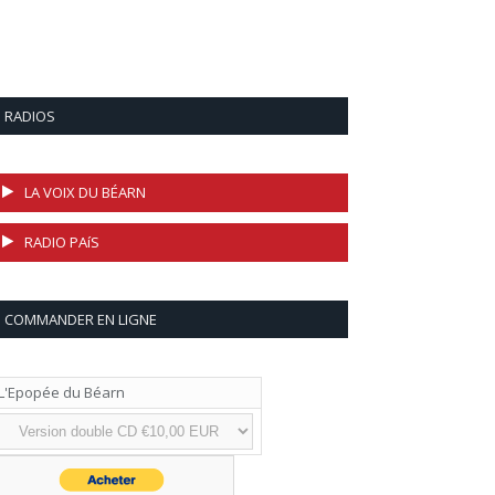
RADIOS
LA VOIX DU BÉARN
RADIO PAíS
COMMANDER EN LIGNE
L'Epopée du Béarn