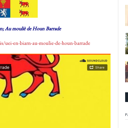
rn; Au mouliè de Houn Barrade
is/uei-en-biarn-au-moulie-de-houn-barrade
P