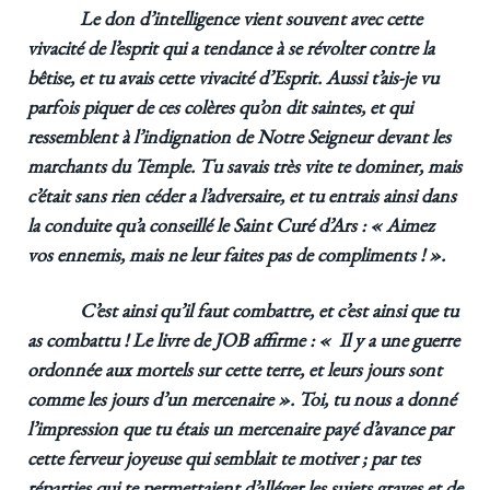
Le don d’intelligence vient souvent avec cette
vivacité de l’esprit qui a tendance à se révolter contre la
bêtise, et tu avais cette vivacité d’Esprit. Aussi t’ais-je vu
parfois piquer de ces colères qu’on dit saintes, et qui
ressemblent à l’indignation de Notre Seigneur devant les
marchants du Temple. Tu savais très vite te dominer, mais
c’était sans rien céder a l’adversaire, et tu entrais ainsi dans
la conduite qu’a conseillé le Saint Curé d’Ars : « Aimez
vos ennemis, mais ne leur faites pas de compliments ! ».
C’est ainsi qu’il faut combattre, et c’est ainsi que tu
as combattu ! Le livre de JOB affirme : « Il y a une guerre
ordonnée aux mortels sur cette terre, et leurs jours sont
comme les jours d’un mercenaire ». Toi, tu nous a donné
l’impression que tu étais un mercenaire payé d’avance par
cette ferveur joyeuse qui semblait te motiver ; par tes
réparties qui te permettaient d’alléger les sujets graves et de