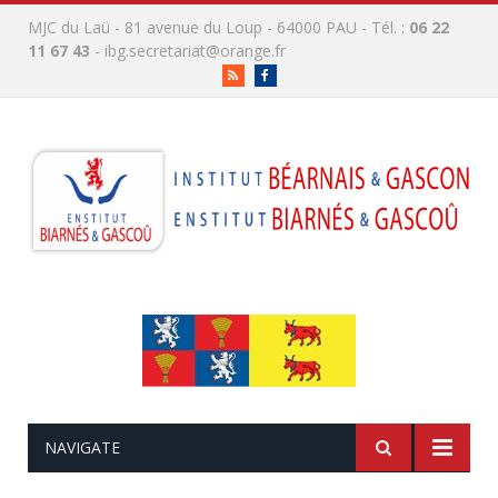
MJC du Laü - 81 avenue du Loup - 64000 PAU - Tél. :
06 22
11 67 43
-
ibg.secretariat@orange.fr
RSS
Facebook
NAVIGATE