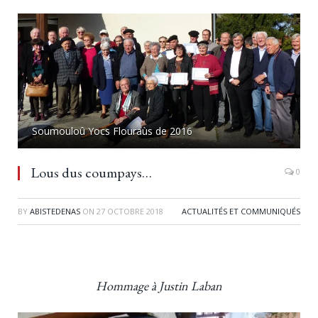
Soumouloû Yocs Flouraùs de 2016
Lous dus coumpays…
0
BY
ABISTEDENAS
ON
27 OCTOBRE 2018
ACTUALITÉS ET COMMUNIQUÉS
Hommage à Justin Laban