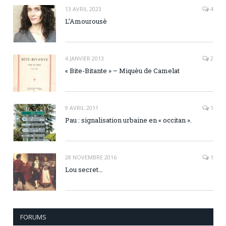
13 AVRIL 2023
4
L’Amourousè
4 JANVIER 2013
2
« Bite-Bitante » – Miquèu de Camelat
9 AVRIL 2011
1
Pau : signalisation urbaine en « occitan ».
28 NOVEMBRE 2016
1
Lou secret…
FORUMS