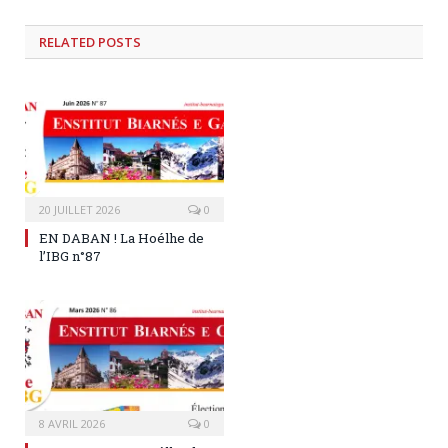
RELATED
POSTS
20 JUILLET 2026
0
EN DABAN ! La Hoélhe de
l’IBG n°87
8 AVRIL 2026
0