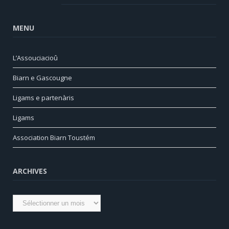
MENU
L’Assouciacioû
Biarn e Gascougne
Ligams e partenàris
Ligams
Association Biarn Toustém
ARCHIVES
Archives