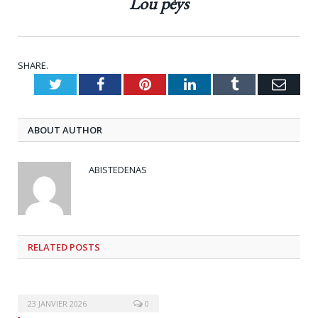
Lou pèys
SHARE.
Twitter
Facebook
Pinterest
LinkedIn
Tumblr
Emai
ABOUT AUTHOR
ABISTEDENAS
RELATED
POSTS
23 JANVIER 2026
0