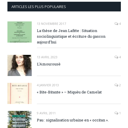
ARTICLES LES PLUS POPULAIRES
13 NOVEMBRE 2017
4
La thèse de Jean Lafitte : Situation
sociolinguistique et écriture du gascon
aujourd’hui
13 AVRIL 2023
4
L’Amourousè
4 JANVIER 2013
2
« Bite-Bitante » – Miquèu de Camelat
9 AVRIL 2011
1
Pau : signalisation urbaine en « occitan ».