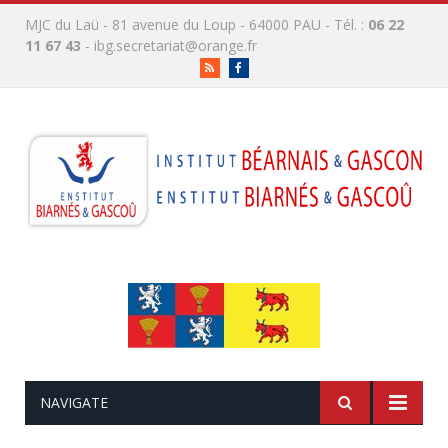
MJC du Laü - 81 avenue du Loup - 64000 PAU - Tél. :
06 22
11 67 43
-
ibg.secretariat@orange.fr
RSS
Facebook
NAVIGATE