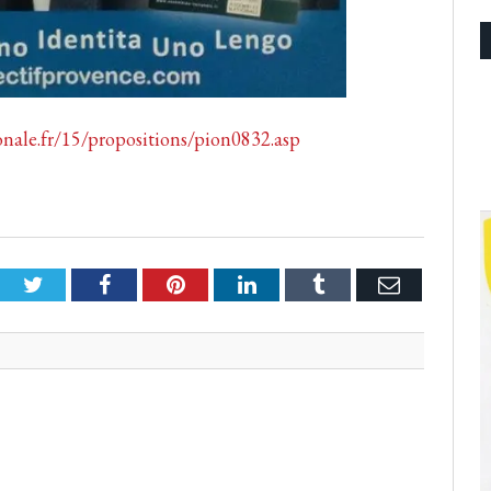
nale.fr/15/propositions/pion0832.asp
Twitter
Facebook
Pinterest
LinkedIn
Tumblr
Email