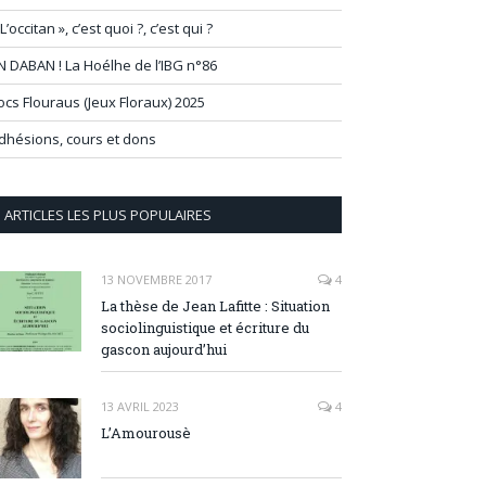
 L’occitan », c’est quoi ?, c’est qui ?
N DABAN ! La Hoélhe de l’IBG n°86
ocs Flouraus (Jeux Floraux) 2025
dhésions, cours et dons
ARTICLES LES PLUS POPULAIRES
13 NOVEMBRE 2017
4
La thèse de Jean Lafitte : Situation
sociolinguistique et écriture du
gascon aujourd’hui
13 AVRIL 2023
4
L’Amourousè