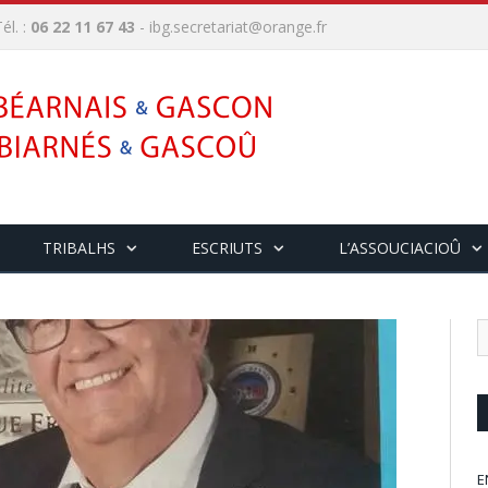
él. :
06 22 11 67 43
-
ibg.secretariat@orange.fr
TRIBALHS
ESCRIUTS
L’ASSOUCIACIOÛ
E