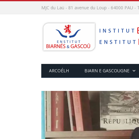
MJC du Laü - 81 avenue du Loup - 64000 PAU - T
ARCOÉLH
BIARN E GASCOUGNE