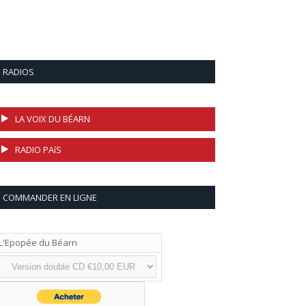
RADIOS
LA VOIX DU BÉARN
RADIO PAíS
COMMANDER EN LIGNE
L'Epopée du Béarn