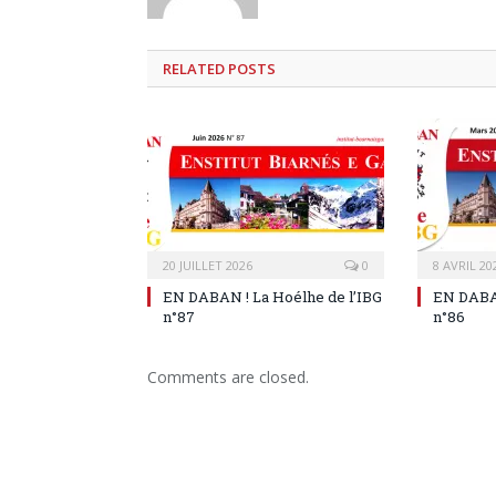
RELATED
POSTS
20 JUILLET 2026
0
8 AVRIL 20
EN DABAN ! La Hoélhe de l’IBG
EN DABAN
n°87
n°86
Comments are closed.