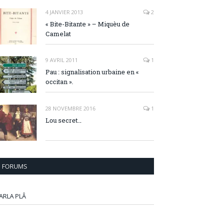
4 JANVIER 2013
2
« Bite-Bitante » – Miquèu de
Camelat
9 AVRIL 2011
1
Pau : signalisation urbaine en «
occitan ».
28 NOVEMBRE 2016
1
Lou secret…
FORUMS
ARLA PLÂ