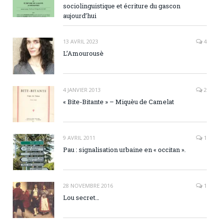
sociolinguistique et écriture du gascon
aujourd’hui
13 AVRIL 2023
4
L’Amourousè
4 JANVIER 2013
2
« Bite-Bitante » – Miquèu de Camelat
9 AVRIL 2011
1
Pau : signalisation urbaine en « occitan ».
28 NOVEMBRE 2016
1
Lou secret…