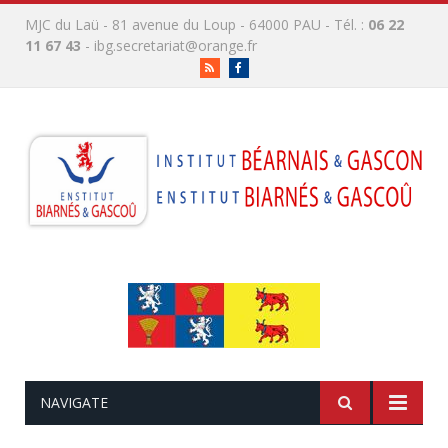
MJC du Laü - 81 avenue du Loup - 64000 PAU - Tél. :
06 22
11 67 43
-
ibg.secretariat@orange.fr
RSS
Facebook
NAVIGATE