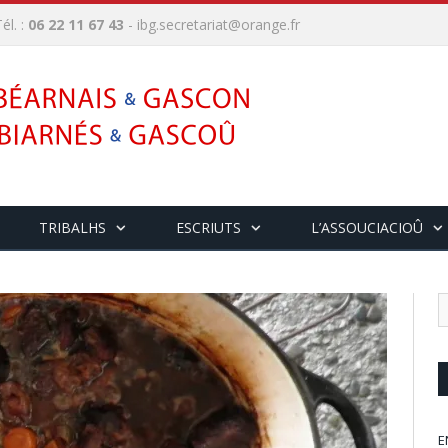
él. :
06 22 11 67 43
-
ibg.secretariat@orange.fr
TRIBALHS
ESCRIUTS
L’ASSOUCIACIOÛ
E