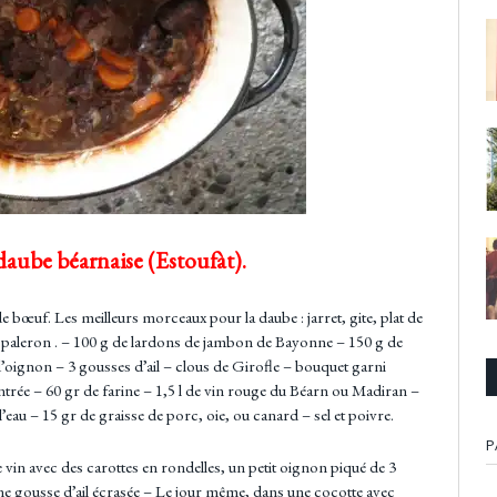
daube béarnaise (Estoufàt).
e bœuf. Les meilleurs morceaux pour la daube : jarret, gite, plat de
 et paleron . – 100 g de lardons de jambon de Bayonne – 150 g de
’oignon – 3 gousses d’ail – clous de Girofle – bouquet garni
entrée – 60 gr de farine – 1,5 l de vin rouge du Béarn ou Madiran –
 l’eau – 15 gr de graisse de porc, oie, ou canard – sel et poivre.
P
 le vin avec des carottes en rondelles, un petit oignon piqué de 3
 une gousse d’ail écrasée – Le jour même, dans une cocotte avec