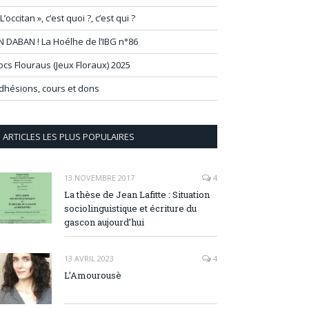
 L’occitan », c’est quoi ?, c’est qui ?
N DABAN ! La Hoélhe de l’IBG n°86
ocs Flouraus (Jeux Floraux) 2025
dhésions, cours et dons
ARTICLES LES PLUS POPULAIRES
13 NOVEMBRE 2017
4
La thèse de Jean Lafitte : Situation
sociolinguistique et écriture du
gascon aujourd’hui
13 AVRIL 2023
4
L’Amourousè