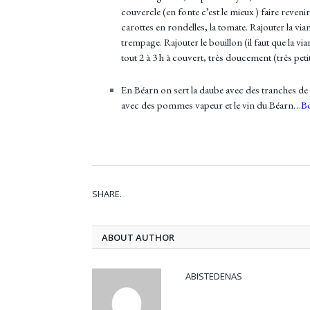
couvercle (en fonte c’est le mieux ) faire reveni
carottes en rondelles, la tomate. Rajouter la via
trempage. Rajouter le bouillon (il faut que la vi
tout 2 à 3 h à couvert, très doucement (très pet
En Béarn on sert la daube avec des tranches de 
avec des pommes vapeur et le vin du Béarn…
Bo
SHARE.
ABOUT AUTHOR
ABISTEDENAS