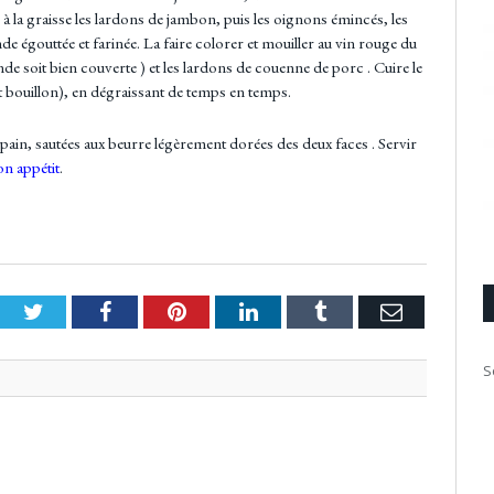
r à la graisse les lardons de jambon, puis les oignons émincés, les
nde égouttée et farinée. La faire colorer et mouiller au vin rouge du
ande soit bien couverte ) et les lardons de couenne de porc . Cuire le
it bouillon), en dégraissant de temps en temps.
pain, sautées aux beurre légèrement dorées des deux faces . Servir
n appétit
.
Twitter
Facebook
Pinterest
LinkedIn
Tumblr
Email
S