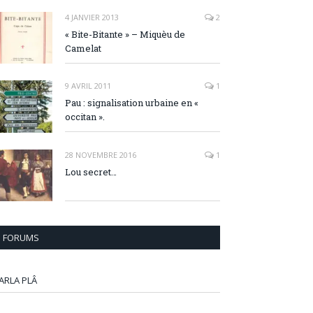
4 JANVIER 2013
2
« Bite-Bitante » – Miquèu de
Camelat
9 AVRIL 2011
1
Pau : signalisation urbaine en «
occitan ».
28 NOVEMBRE 2016
1
Lou secret…
FORUMS
ARLA PLÂ