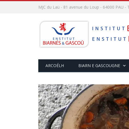
MJC du Laü - 81 avenue du Loup - 64000 PAU - T
ARCOÉLH
BIARN E GASCOUGNE