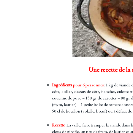
Une recette de la 
Ingrédients
pour 6 personnes
:
1 kg de viande d
côte, collier, dessus de côte, flanchet, culotte
couenne de porc – 150 gr de carottes – 80 gr d
(thym, laurier) – 1 petite boîte de tomate conc
50 cl de bouillon (volaille, bœuf) ou à défaut de
Recette
: La veille, faire tremper la viande dans
clous de girofle, un peu de thym, de laurier et