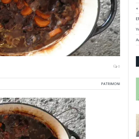
«
E
Y
A
0
PATRIMONI