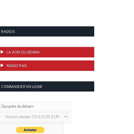
RADIOS
LA VOIX DU BÉARN
RADIO PAíS
COMMANDER EN LIGNE
L'Epopée du Béarn