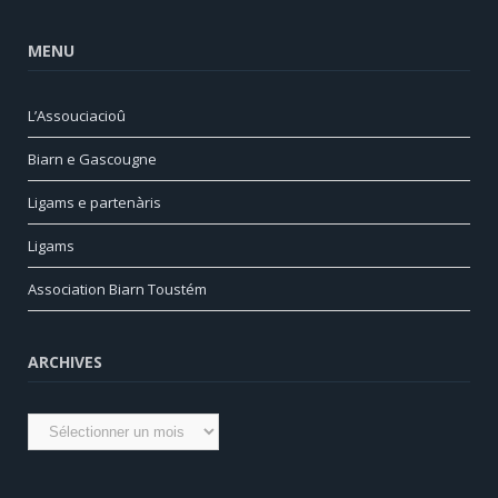
MENU
L’Assouciacioû
Biarn e Gascougne
Ligams e partenàris
Ligams
Association Biarn Toustém
ARCHIVES
Archives