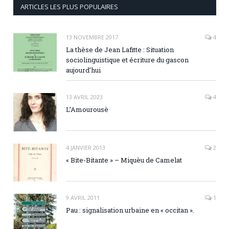
ARTICLES LES PLUS POPULAIRES
13 NOVEMBRE 2017
4
La thèse de Jean Lafitte : Situation
sociolinguistique et écriture du gascon
aujourd’hui
13 AVRIL 2023
4
L’Amourousè
4 JANVIER 2013
2
« Bite-Bitante » – Miquèu de Camelat
9 AVRIL 2011
1
Pau : signalisation urbaine en « occitan ».