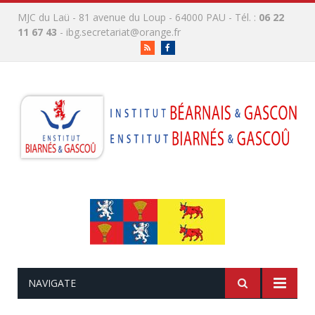
MJC du Laü - 81 avenue du Loup - 64000 PAU - Tél. :
06 22
11 67 43
-
ibg.secretariat@orange.fr
RSS
Facebook
NAVIGATE