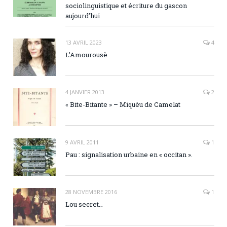
sociolinguistique et écriture du gascon
aujourd’hui
13 AVRIL 2023
4
L’Amourousè
4 JANVIER 2013
2
« Bite-Bitante » – Miquèu de Camelat
9 AVRIL 2011
1
Pau : signalisation urbaine en « occitan ».
28 NOVEMBRE 2016
1
Lou secret…