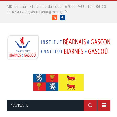
MJC du Laü - 81 avenue du Loup - 64000 PAU - Tél. :
06 22
11 67 43
-
ibg.secretariat@orange.fr
RSS
Facebook
NAVIGATE