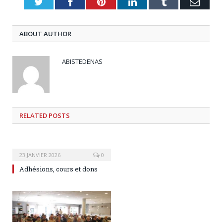
Twitter
Facebook
Pinterest
LinkedIn
Tumblr
Emai
ABOUT AUTHOR
ABISTEDENAS
RELATED
POSTS
23 JANVIER 2026
0
Adhésions, cours et dons