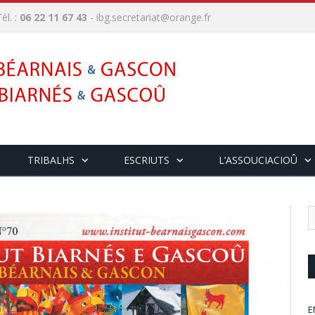
él. :
06 22 11 67 43
-
ibg.secretariat@orange.fr
TRIBALHS
ESCRIUTS
L’ASSOUCIACIOÛ
E