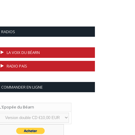
RADIOS
LA VOIX DU BÉARN
RADIO PAíS
COMMANDER EN LIGNE
L'Epopée du Béarn