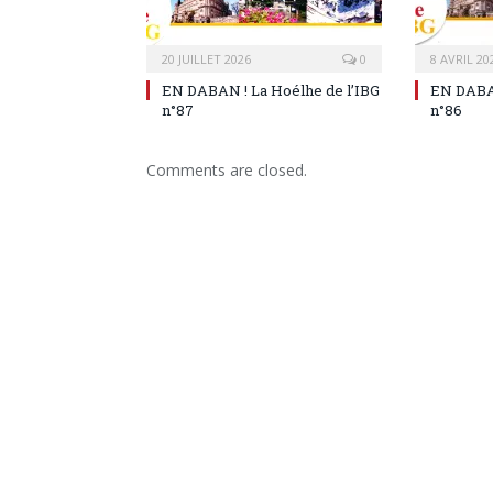
20 JUILLET 2026
0
8 AVRIL 20
EN DABAN ! La Hoélhe de l’IBG
EN DABAN
n°87
n°86
Comments are closed.