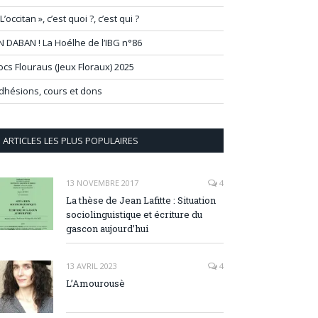
 L’occitan », c’est quoi ?, c’est qui ?
N DABAN ! La Hoélhe de l’IBG n°86
ocs Flouraus (Jeux Floraux) 2025
dhésions, cours et dons
ARTICLES LES PLUS POPULAIRES
13 NOVEMBRE 2017
4
La thèse de Jean Lafitte : Situation
sociolinguistique et écriture du
gascon aujourd’hui
13 AVRIL 2023
4
L’Amourousè