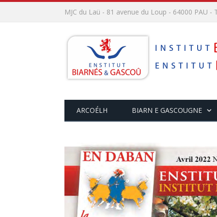
MJC du Laü - 81 avenue du Loup - 64000 PAU - T
ARCOÉLH
BIARN E GASCOUGNE