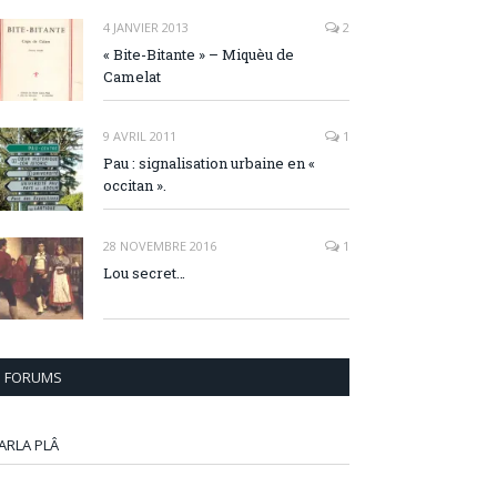
4 JANVIER 2013
2
« Bite-Bitante » – Miquèu de
Camelat
9 AVRIL 2011
1
Pau : signalisation urbaine en «
occitan ».
28 NOVEMBRE 2016
1
Lou secret…
FORUMS
ARLA PLÂ