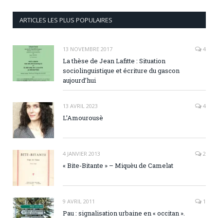
ARTICLES LES PLUS POPULAIRES
13 NOVEMBRE 2017
4
La thèse de Jean Lafitte : Situation
sociolinguistique et écriture du gascon
aujourd’hui
13 AVRIL 2023
4
L’Amourousè
4 JANVIER 2013
2
« Bite-Bitante » – Miquèu de Camelat
9 AVRIL 2011
1
Pau : signalisation urbaine en « occitan ».