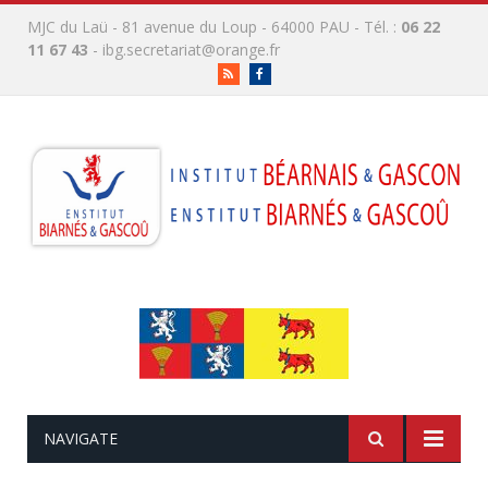
MJC du Laü - 81 avenue du Loup - 64000 PAU - Tél. :
06 22
11 67 43
-
ibg.secretariat@orange.fr
RSS
Facebook
NAVIGATE