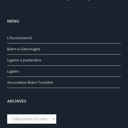
MENU
L’Assouciacioû
Biarn e Gascougne
Ligams e partenàris
Ligams
Association Biarn Toustém
ARCHIVES
Archives