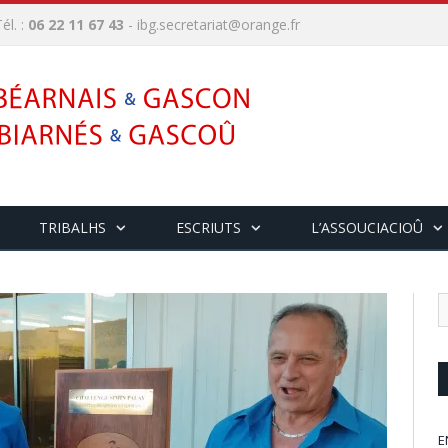
él. :
06 22 11 67 43
-
ibg.secretariat@orange.fr
TRIBALHS
ESCRIUTS
L’ASSOUCIACIOÛ
E