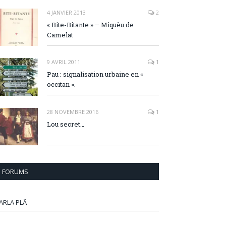
4 JANVIER 2013
2
« Bite-Bitante » – Miquèu de
Camelat
9 AVRIL 2011
1
Pau : signalisation urbaine en «
occitan ».
28 NOVEMBRE 2016
1
Lou secret…
FORUMS
ARLA PLÂ