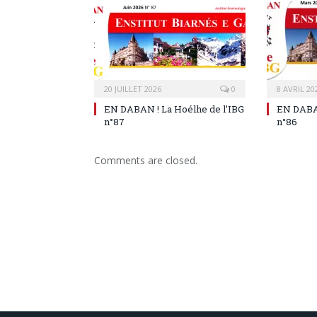
20 JUILLET 2026
0
8 AVRIL 20
EN DABAN ! La Hoélhe de l’IBG
EN DABAN
n°87
n°86
Comments are closed.