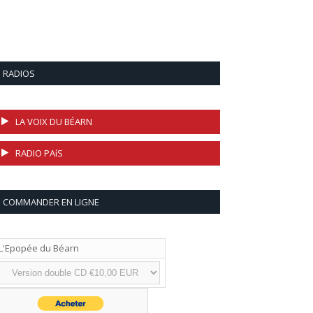
RADIOS
LA VOIX DU BÉARN
RADIO PAíS
COMMANDER EN LIGNE
L'Epopée du Béarn