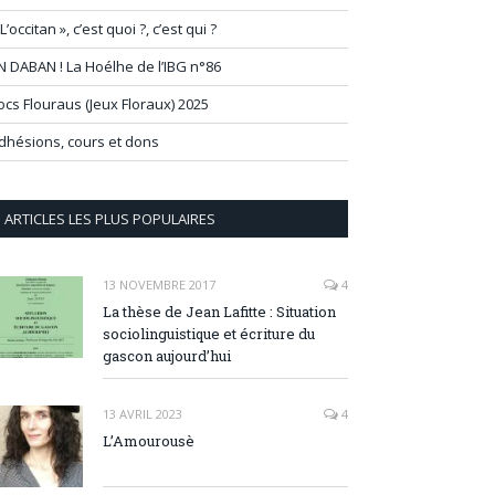
 L’occitan », c’est quoi ?, c’est qui ?
N DABAN ! La Hoélhe de l’IBG n°86
ocs Flouraus (Jeux Floraux) 2025
dhésions, cours et dons
ARTICLES LES PLUS POPULAIRES
13 NOVEMBRE 2017
4
La thèse de Jean Lafitte : Situation
sociolinguistique et écriture du
gascon aujourd’hui
13 AVRIL 2023
4
L’Amourousè