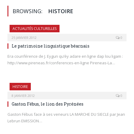
BROWSING:
HISTOIRE
ACTUALITÉS CULTURELLES
25 JANVIER 2012
0
Le patrimoine linguistique béarnais
Era counférence de J. Eygun qu’èy adare en ligne dap lou ligam :
http://www.pireneas.fr/conferences-en-ligne Pireneas-La…
HISTOIRE
8 JANVIER 2012
0
Gaston Fébus, le lion des Pyrénées
Gaston Fébus face à ses veneurs LA MARCHE DU SIECLE par Jean
Lebrun EMISSION…