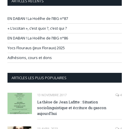
ARTICLES RÉCENTS
EN DABAN ! La Hoélhe de l’IBG n°87
« L’occitan », c’est quoi ?, c’est qui ?
EN DABAN ! La Hoélhe de l’IBG n°86
Yocs Flouraus (Jeux Floraux) 2025
Adhésions, cours et dons
ARTICLES LES PLUS POPULAIRES
13 NOVEMBRE 2017
4
La thèse de Jean Lafitte : Situation
sociolinguistique et écriture du gascon
aujourd’hui
13 AVRIL 2023
4