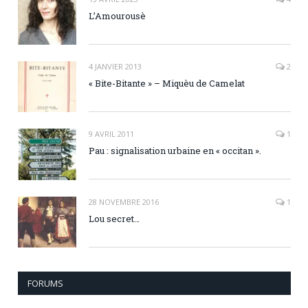
L’Amourousè
4 JANVIER 2013
2
« Bite-Bitante » – Miquèu de Camelat
9 AVRIL 2011
1
Pau : signalisation urbaine en « occitan ».
28 NOVEMBRE 2016
1
Lou secret…
FORUMS