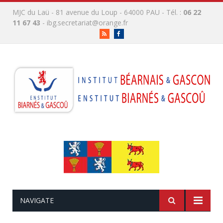
MJC du Laü - 81 avenue du Loup - 64000 PAU - Tél. :
06 22
11 67 43
-
ibg.secretariat@orange.fr
RSS
Facebook
NAVIGATE