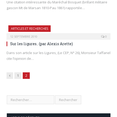
Une citation intéressante du Maréchal Bosquet (brillant militaire
gascon Mt de Marsan 1810-Pau 1861) rapportée…
ARTICLES ET RECHERCHES
12 SEPTEMBRE 2010
0
Sur les ligures.. (par Alexis Arette)
Dans son article sur les Ligures, (Le CEP, N° 26), Monsieur Taffanel
cite l’opinion de…
Previous
1
2