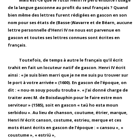
Mais est-ce que le futur Henri IV perd ensuite l’usage
de la langue gasconne au profit du seul français ? Quand
bien même des lettres furent rédigées en gascon en son
nom pour ses états de (Basse-)Navarre et de Béarn, aucune
lettre personnelle d’Henri IV ne nous est parvenue en
gascon et toutes ses lettres connues sont écrites en
français.
Toutefois, de temps à autre le français qu’il écrit
trahit en fait un locuteur natif de gascon. Henri IV écrit
ainsi : « Je suis bien marri que je ne me suis pu trouver sur
le port à votre arrivée » (1600). En gascon de l’époque, on
dit : « nou-m souy poudu trouba ». « J’ai donné charge de
traiter avec M. de Boisdauphin pour le faire estre mon
serviteur » (1585), soit en gascon « taü ho esta moun
serbidou ». Au lieu de chanson, coutume, étrier, marque,
Henri IV écrit canson, costume, estrieu, merque et ces
mots étant écrits en gascon de l’époque : « cansou », «
coustume », « estriü »,