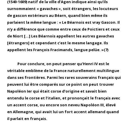
(1540-1609) natif de la ville d’Agen indique ainsi qu’ils
surnommaient « gavaches », soit étrangers, les locuteurs
de gascon extérieurs au Béarn, quand bien même ils
parlaient la même langue : « Le Béarnois est vray Gascon. Il
n’y a différence que comme entre ceux de Poictiers et ceux
de Niort […] Les Béarnois appellent les autres gavaches
[étrangers] et cependant c’est le mesme langage. Ils
appellent les François Fracimands, langue pelüe. »(7)
Pour conclure, on peut penser qu’Henri IV est le
véritable emblème de la France naturellement multilingue
dans ses frontières. Parmi les rares souverains français qui
peuvent lui être comparés sur ce point on peut trouver
Napoléon Ier qui était corse d’origine et savait bien
entendu le corse et l’italien, et prononçait le français avec
un accent corse, ou encore son neveu Napoléon III, élevé
en Allemagne, qui avait lui un fort accent allemand quand
il parlait en français.