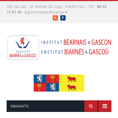
MJC du Laü - 81 avenue du Loup - 64000 PAU - Tél. :
06 22
11 67 43
-
ibg.secretariat@orange.fr
RSS
Facebook
NAVIGATE