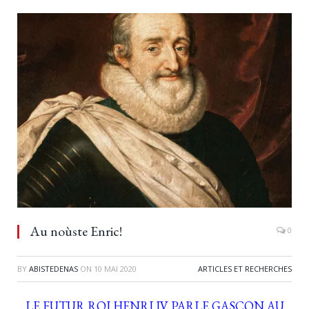
Au noùste Enric!
0
BY
ABISTEDENAS
ON
10 MAI 2020
ARTICLES ET RECHERCHES
LE FUTUR ROI HENRI IV PARLE GASCON AU