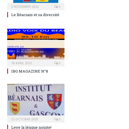
3 NOVEMBRE 2022
0
Le Béarnais et sa diversité
18 AVRIL 2022
0
IBG MAGAZINE N°8
25 OCTOBRE 2020
0
Leye la léngue noùste!