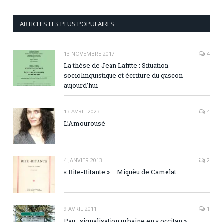
ARTICLES LES PLUS POPULAIRES
13 NOVEMBRE 2017
4
La thèse de Jean Lafitte : Situation
sociolinguistique et écriture du gascon
aujourd’hui
13 AVRIL 2023
4
L’Amourousè
4 JANVIER 2013
2
« Bite-Bitante » – Miquèu de Camelat
9 AVRIL 2011
1
Pau : signalisation urbaine en « occitan ».