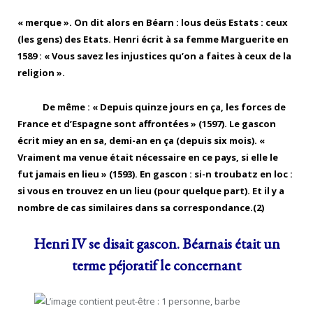
« merque ». On dit alors en Béarn : lous deüs Estats : ceux
(les gens) des Etats. Henri écrit à sa femme Marguerite en
1589 : « Vous savez les injustices qu’on a faites à ceux de la
religion ».
De même : « Depuis quinze jours en ça, les forces de
France et d’Espagne sont affrontées » (1597). Le gascon
écrit miey an en sa, demi-an en ça (depuis six mois). «
Vraiment ma venue était nécessaire en ce pays, si elle le
fut jamais en lieu » (1593). En gascon : si-n troubatz en loc :
si vous en trouvez en un lieu (pour quelque part). Et il y a
nombre de cas similaires dans sa correspondance.(2)
Henri IV se disait gascon. Béarnais était un
terme péjoratif le concernant