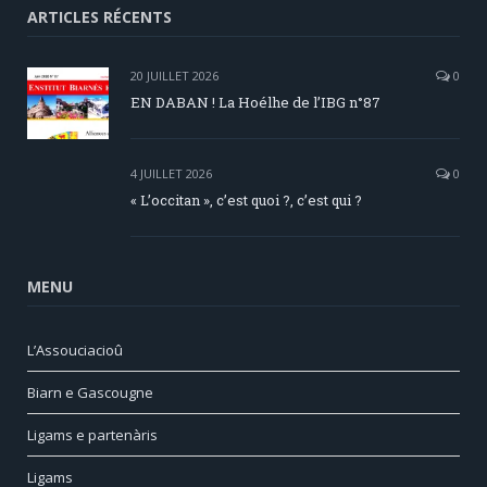
ARTICLES RÉCENTS
20 JUILLET 2026
0
EN DABAN ! La Hoélhe de l’IBG n°87
4 JUILLET 2026
0
« L’occitan », c’est quoi ?, c’est qui ?
MENU
L’Assouciacioû
Biarn e Gascougne
Ligams e partenàris
Ligams