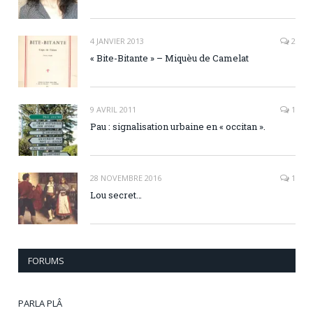
4 JANVIER 2013
2
« Bite-Bitante » – Miquèu de Camelat
9 AVRIL 2011
1
Pau : signalisation urbaine en « occitan ».
28 NOVEMBRE 2016
1
Lou secret…
FORUMS
PARLA PLÂ