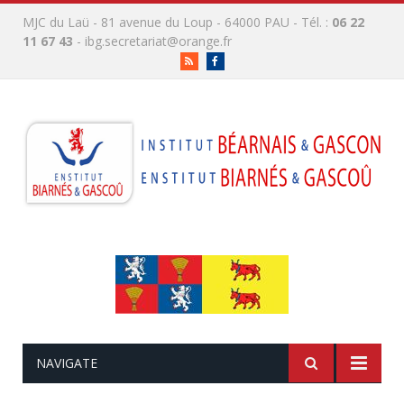
MJC du Laü - 81 avenue du Loup - 64000 PAU - Tél. :
06 22
11 67 43
-
ibg.secretariat@orange.fr
RSS
Facebook
NAVIGATE