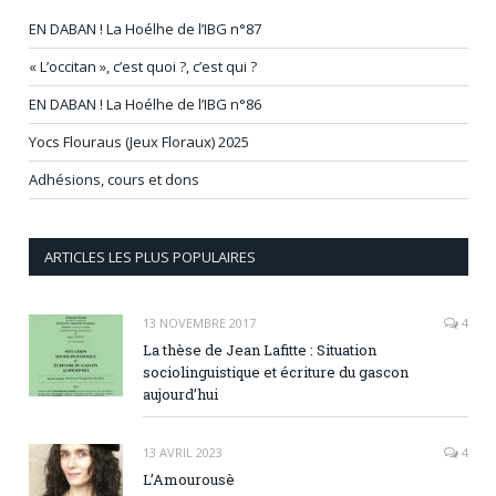
EN DABAN ! La Hoélhe de l’IBG n°87
« L’occitan », c’est quoi ?, c’est qui ?
EN DABAN ! La Hoélhe de l’IBG n°86
Yocs Flouraus (Jeux Floraux) 2025
Adhésions, cours et dons
ARTICLES LES PLUS POPULAIRES
13 NOVEMBRE 2017
4
La thèse de Jean Lafitte : Situation
sociolinguistique et écriture du gascon
aujourd’hui
13 AVRIL 2023
4
L’Amourousè