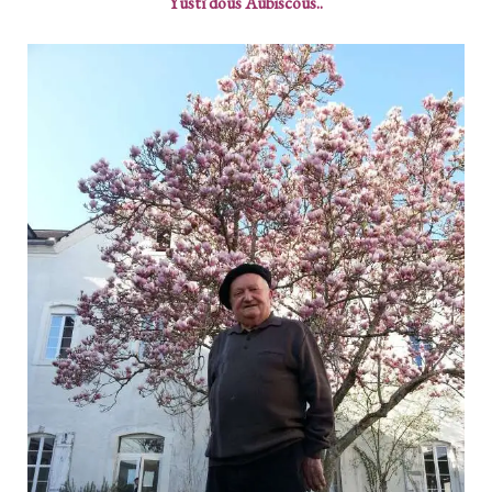
Yustî dous Aubiscous..