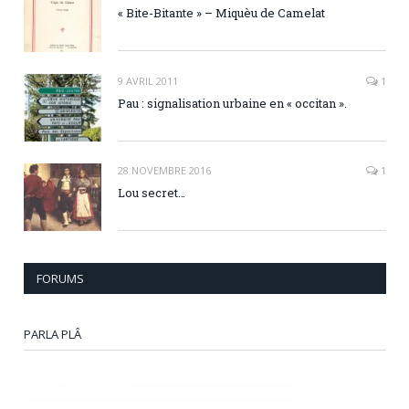
« Bite-Bitante » – Miquèu de Camelat
9 AVRIL 2011
1
Pau : signalisation urbaine en « occitan ».
28 NOVEMBRE 2016
1
Lou secret…
FORUMS
PARLA PLÂ