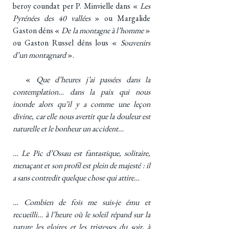
beroy coundat per P. Minvielle dans «
Les
Pyrénées des 40 vallées
» ou Margalide
Gaston déns «
De la montagne à l’homme
»
ou Gaston Russel déns lous «
Souvenirs
d’un montagnard
».
«
Que d’heures j’ai passées dans la
contemplation… dans la paix qui nous
inonde alors qu’il y a comme une leçon
divine, car elle nous avertit que la douleur est
naturelle et le bonheur un accident…
… Le Pic d’Ossau est fantastique, solitaire,
menaçant et son profil est plein de majesté : il
a sans contredit quelque chose qui attire…
… Combien de fois me suis-je ému et
recueilli… à l’heure où le soleil répand sur la
nature les gloires et les tristesses du soir, à