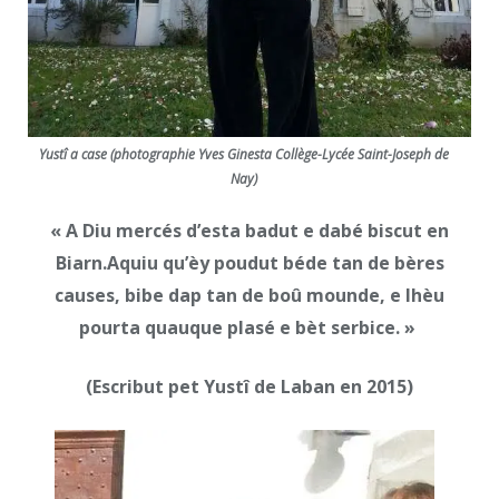
Yustî a case (photographie Yves Ginesta Collège-Lycée Saint-Joseph de
Nay)
« A Diu mercés d’esta badut e dabé biscut en
Biarn.
Aquiu qu’èy poudut béde tan de bères
causes,
bibe dap tan de boû mounde,
e lhèu
pourta quauque plasé e bèt serbice. »
(Escribut pet Yustî de Laban en 2015)