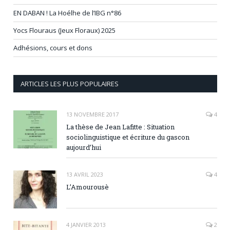
EN DABAN ! La Hoélhe de l’IBG n°86
Yocs Flouraus (Jeux Floraux) 2025
Adhésions, cours et dons
ARTICLES LES PLUS POPULAIRES
13 NOVEMBRE 2017
4
La thèse de Jean Lafitte : Situation
sociolinguistique et écriture du gascon
aujourd’hui
13 AVRIL 2023
4
L’Amourousè
4 JANVIER 2013
2