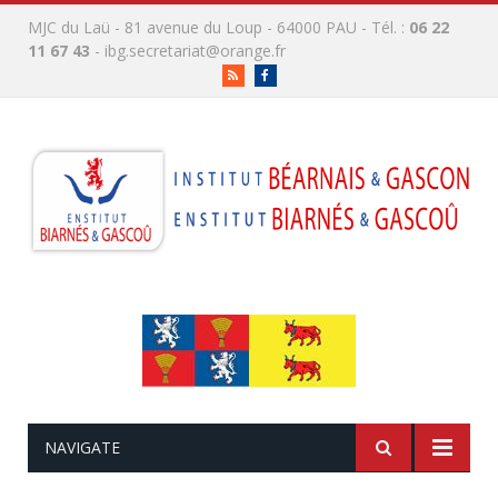
MJC du Laü - 81 avenue du Loup - 64000 PAU - Tél. :
06 22
11 67 43
-
ibg.secretariat@orange.fr
RSS
Facebook
NAVIGATE