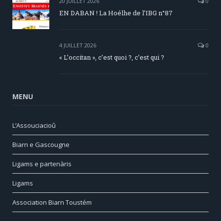
20 JUILLET 2026
0
EN DABAN ! La Hoélhe de l’IBG n°87
4 JUILLET 2026
0
« L’occitan », c’est quoi ?, c’est qui ?
MENU
L’Assouciacioû
Biarn e Gascougne
Ligams e partenàris
Ligams
Association Biarn Toustém