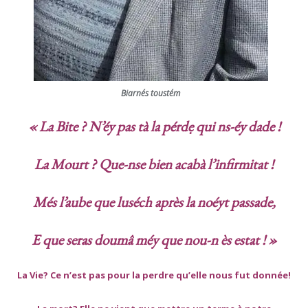
Biarnés toustém
« La Bite ? N’éy pas tà la pérdẹ qui ns-éy dade !
La Mourt ? Que-nse bien acabà l’infirmitat !
Més l’aube que luséch après la noéyt passade,
E que seras doumâ méy que nou-n ès estat ! »
La Vie? Ce n’est pas pour la perdre qu’elle nous fut donnée!