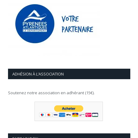
ADHÉSION À L’ASSOCIATION
Soutenez notre association en adhérant (15€).