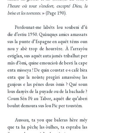
l’heure où tout s’endort, excepté Dieu, la
brise et les torrents
. » (Page 190).
Perdounat-me labéts lou soubeni d’û
die d’estiu 1950. Quàuquẹs amics amassats
sus la punte d’Espagne en aquét téms oun
nou y abè trop de hourrère. À l’arrayòu
estiglan, sus aquét auta jamés tribalhat per
mâs d’òmi, quine emoucioû de besti la cape
enta misseya ! De quin coustat e-s calè bira
enta que la noùstẹ pregàri amassèssẹ las
gaujous e las pénes dous òmis ? Qué soun
lous danyès de la puyade ou de la bachade ?
Coum Sén Pè au Tabor, aquét die qu’aberi
boulut demoura sus lou Pic per toustém.
Aussau, ta you que baleras hère méy
que ta ha pèchẹ las òulhes, ta espraba las