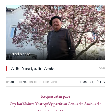
Yustî a case
Adiu Yustî, adiu Amic…
0
BY
ABISTEDENAS
ON
10 OCTOBRE 2018
COMMUNIQUÉS IBG
Requiescat in pace
Oéy lou Noùste Yustî qu’éy partit au Cèu…adiu Amic…adiu