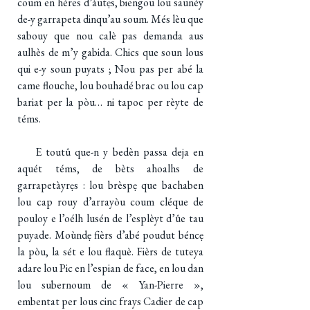
coum en hères d’àutẹs, biengou lou saunéy
de-y garrapeta dinqu’au soum. Més lèu que
sabouy que nou calè pas demanda aus
aulhès de m’y gabida. Chics que soun lous
qui e-y soun puyats ; Nou pas per abé la
came flouche, lou bouhadé brac ou lou cap
bariat per la pòu… ni tapoc per rèyte de
téms.
E toutû que-n y bedèn passa deja en
aquét téms, de bèts ahoalhs de
garrapetàyrẹs : lou brèspẹ que bachaben
lou cap rouy d’arrayòu coum cléque de
pouloy e l’oélh lusén de l’esplèyt d’ûe tau
puyade. Moùndẹ fièrs d’abé poudut béncẹ
la pòu, la sét e lou flaquè. Fièrs de tuteya
adare lou Pic en l’espian de face, en lou dan
lou subernoum de « Yan-Pierre »,
embentat per lous cinc frays Cadier de cap