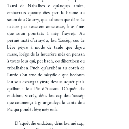
Tausî de Nabalhes e quàuquẹs amics,
embarrats quoàtẹ dies per la brume au
soum dou Gourzy, que saboum que déns ûe
nature pas toustém amistouse, lous òmis
que soun pourtats à méy frayreja. Au
permè matî d’arrayòu, lou Yausèp, sus ûe
bère pèyre à mode de taule que digou
misse, loégn de la hourrère més en pensan
à touts lous qui, per bach, e-s dibertiben ou
tribalhaben. Puch qu’arribèm au cotch de
Lurdè s’ou truc de mieydie e que bedoum
lou sou estangat yùstẹ dessus aquét piala
quilhat : lou Pic d’Aussau. D’aquét die
endaban, si créy, déns lou cap dou Yausèp
que coumença à gourgouleya la cante dou
Pic qui poudét léyẹ méy enla.
D’aquét die endaban, déns lou mé cap,