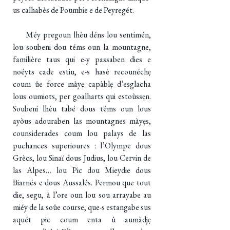
us calhabès de Poumbie e de Peyregét.
Méy pregoun lhèu déns lou sentimén,
lou soubeni dou téms oun la mountagne,
familière taus qui e-y passaben dies e
noéyts cade estiu, e-s hasè recounéchẹ
coum ûe force màyẹ capàblẹ d’esglacha
lous oumiots, per goalharts qui estoùssẹn.
Soubeni lhèu tabé dous téms oun lous
ayòus adouraben las mountagnes màyẹs,
counsiderades coum lou palays de las
puchances superioures : l’Olympe dous
Grècs, lou Sinaï dous Judius, lou Cervin de
las Alpes… lou Pic dou Mieydie dous
Biarnés e dous Aussalés. Permou que tout
die, segu, à l’ore oun lou sou arrayabe au
miéy de la soûe course, que-s estangabe sus
aquét pic coum enta û aumàdjẹ