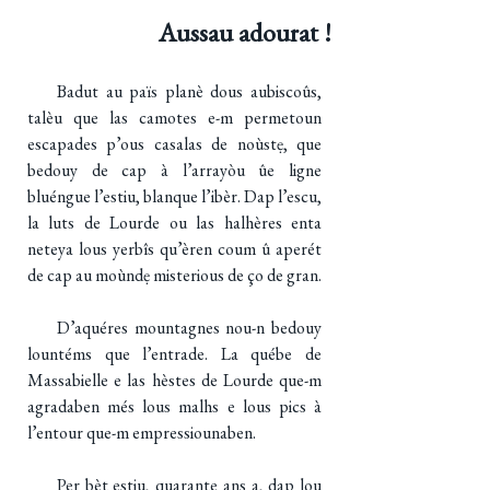
Aussau adourat !
Badut au païs planè dous aubiscoûs,
talèu que las camotes e-m permetoun
escapades p’ous casalas de noùstẹ, que
bedouy de cap à l’arrayòu ûe ligne
bluéngue l’estiu, blanque l’ibèr. Dap l’escu,
la luts de Lourde ou las halhères enta
neteya lous yerbîs qu’èren coum û aperét
de cap au moùndẹ misterious de ço de gran.
D’aquéres mountagnes nou-n bedouy
lountéms que l’entrade. La québe de
Massabielle e las hèstes de Lourde que-m
agradaben més lous malhs e lous pics à
l’entour que-m empressiounaben.
Per bèt estiu, quarante ans a, dap lou