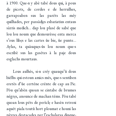
à 1900. Que-n y abè tabé dous qui, à pous
de picots, de cordes e de herrulhes,
garrapoaben sus las paréts las méy
quilhades, per passàdjẹs esbariatius entaus
sàrris medich… dap lou plasé de sabé que
lou lou noum que demourèssẹ enta merca
s’ous lìbẹs e las cartes ûe bie, ûe punte…
Aylas, ta quàuquẹs-ûs lou noum que-s
escribè sus las gasétes à la paje dous
esglachs mourtaus.
Lous aulhès, si-n créy quauqu’û dous
biélhs qui estoun amics més, que-s sentiben
eretès d’ûe certéne crénte de cap au Pic.
Pòu qu’abèn quoan se cintabe de brumes
négrẹs, anounce de machan téms. Pòu tabé
quoan lous péts de perìclẹ e hasèn retreni
aquét piala toutû hort ploumat e houni las
pèyres destacades per l’eschalagas dinque-