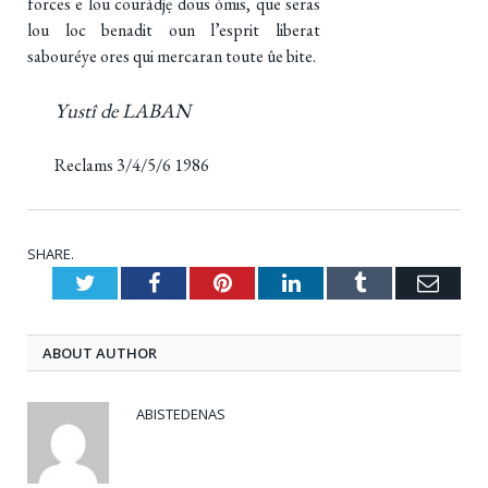
forces e lou couràdjẹ dous òmis, que seras
lou loc benadit oun l’esprit liberat
sabouréye ores qui mercaran toute ûe bite.
Yustî de LABAN
Reclams 3/4/5/6 1986
SHARE.
Twitter
Facebook
Pinterest
LinkedIn
Tumblr
Emai
ABOUT AUTHOR
ABISTEDENAS