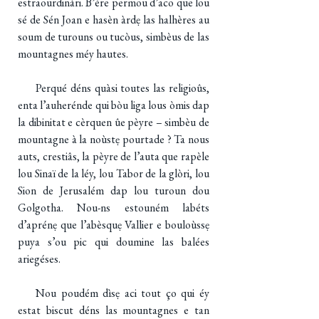
estraourdinàri. B’ère permou d’aco que lou
sé de Sén Joan e hasèn àrdẹ las halhères au
soum de turouns ou tucòus, simbèus de las
mountagnes méy hautes.
Perqué déns quàsi toutes las religioûs,
enta l’auherénde qui bòu liga lous òmis dap
la dibinitat e cèrquen ûe pèyre – simbèu de
mountagne à la noùstẹ pourtade ? Ta nous
auts, crestiâs, la pèyre de l’auta que rapèle
lou Sinaï de la léy, lou Tabor de la glòri, lou
Sion de Jerusalém dap lou turoun dou
Golgotha. Nou-ns estouném labéts
d’aprénẹ que l’abèsquẹ Vallier e bouloùssẹ
puya s’ou pic qui doumine las balées
ariegéses.
Nou poudém dìsẹ aci tout ço qui éy
estat biscut déns las mountagnes e tan