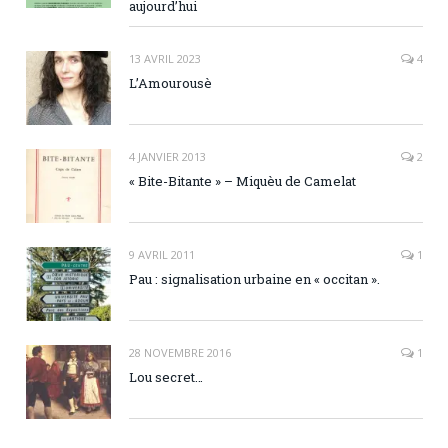
aujourd’hui
13 AVRIL 2023
4
L’Amourousè
4 JANVIER 2013
2
« Bite-Bitante » – Miquèu de Camelat
9 AVRIL 2011
1
Pau : signalisation urbaine en « occitan ».
28 NOVEMBRE 2016
1
Lou secret…