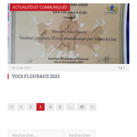
ACTUALITÉS ET COMMUNIQUÉS
30 JUIN 2023
0
YOCS FLOURAUS 2023
Previous
Next
1
2
3
4
5
…
45