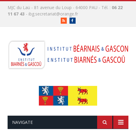
MJC du Laü - 81 avenue du Loup - 64000 PAU - Tél. :
06 22
11 67 43
-
ibg.secretariat@orange.fr
RSS
Facebook
NAVIGATE