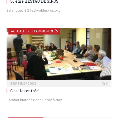
56 ème HESTAU DE SIROS
Estanquet IBG festivaldesiros.org
ACTUALITÉS ET COMMUNIQUÉS
4 SEPTEMBRE 2023
0
C’est la rentrée!
Escabot biarnés Parla Beroy à Nay