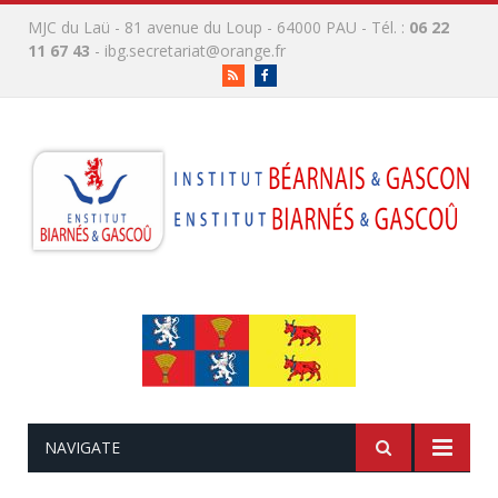
MJC du Laü - 81 avenue du Loup - 64000 PAU - Tél. :
06 22
11 67 43
-
ibg.secretariat@orange.fr
RSS
Facebook
NAVIGATE