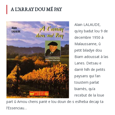
A L’ARRAY DOU MÉ PAY
Alain LALAUDE,
qu’ey badut lou 9 de
decembre 1950 à
Malaussanne, û
petit biladye dou
Biarn adoussat à las
Lanes. Detsau e
darrè hilh de petits
paysans qui l’an
toustem parlat
biarnès, qu’a
recebut de la loue
part û Amou chens pariè e lou doun de-s eslheba decap ta
l’Essenciau…