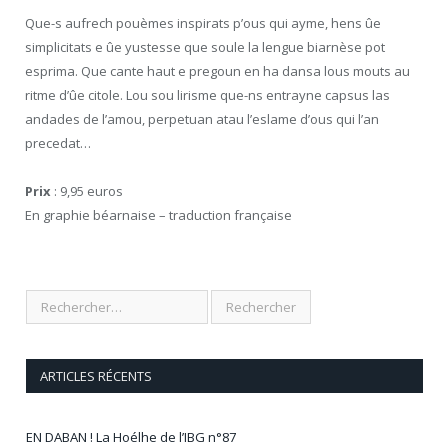
Que-s aufrech pouèmes inspirats p’ous qui ayme, hens ûe
simplicitats e ûe yustesse que soule la lengue biarnèse pot
esprima. Que cante haut e pregoun en ha dansa lous mouts au
ritme d’ûe citole. Lou sou lirisme que-ns entrayne capsus las
andades de l’amou, perpetuan atau l’eslame d’ous qui l’an
precedat…
Prix
: 9,95 euros
En graphie béarnaise – traduction française
ARTICLES RÉCENTS
EN DABAN ! La Hoélhe de l’IBG n°87