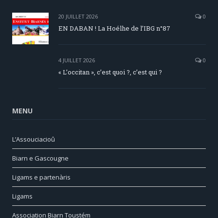
20 JUILLET 2026
0
EN DABAN ! La Hoélhe de l’IBG n°87
4 JUILLET 2026
0
« L’occitan », c’est quoi ?, c’est qui ?
MENU
L’Assouciacioû
Biarn e Gascougne
Ligams e partenàris
Ligams
Association Biarn Toustém