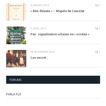
4 JANVIER 2013
2
« Bite-Bitante » – Miquèu de Camelat
9 AVRIL 2011
1
Pau : signalisation urbaine en « occitan ».
28 NOVEMBRE 2016
1
Lou secret…
FORUMS
PARLA PLÂ