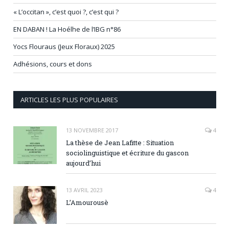
« L’occitan », c’est quoi ?, c’est qui ?
EN DABAN ! La Hoélhe de l’IBG n°86
Yocs Flouraus (Jeux Floraux) 2025
Adhésions, cours et dons
ARTICLES LES PLUS POPULAIRES
13 NOVEMBRE 2017
4
La thèse de Jean Lafitte : Situation
sociolinguistique et écriture du gascon
aujourd’hui
13 AVRIL 2023
4
L’Amourousè